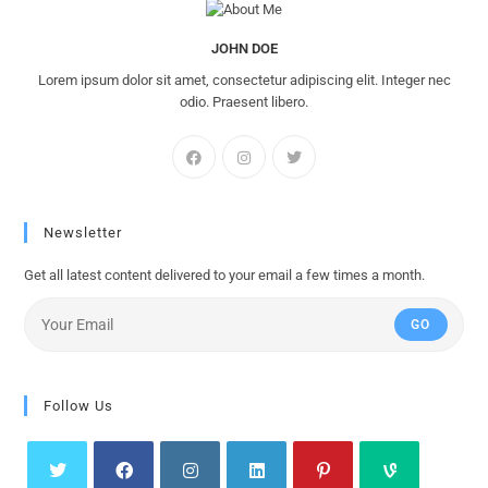
JOHN DOE
Lorem ipsum dolor sit amet, consectetur adipiscing elit. Integer nec
odio. Praesent libero.
Newsletter
Get all latest content delivered to your email a few times a month.
GO
Follow Us