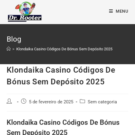
MENU
Blog
>
Klondaika Casino Códigos De Bónus Sem Depósito 2025
Klondaika Casino Códigos De
Bónus Sem Depósito 2025
5 de fevereiro de 2025
Sem categoria
Klondaika Casino Códigos De Bónus
Sem Depósito 2025