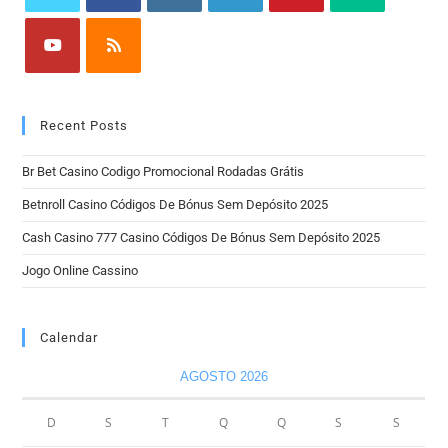
Recent Posts
Br Bet Casino Codigo Promocional Rodadas Grátis
Betnroll Casino Códigos De Bónus Sem Depósito 2025
Cash Casino 777 Casino Códigos De Bónus Sem Depósito 2025
Jogo Online Cassino
Calendar
AGOSTO 2026
D
S
T
Q
Q
S
S