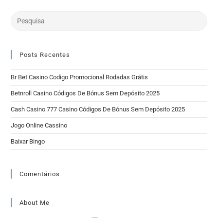
Posts Recentes
Br Bet Casino Codigo Promocional Rodadas Grátis
Betnroll Casino Códigos De Bónus Sem Depósito 2025
Cash Casino 777 Casino Códigos De Bónus Sem Depósito 2025
Jogo Online Cassino
Baixar Bingo
Comentários
About Me