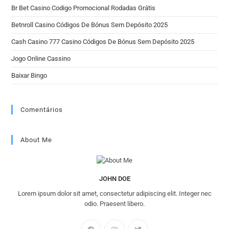
Br Bet Casino Codigo Promocional Rodadas Grátis
Betnroll Casino Códigos De Bónus Sem Depósito 2025
Cash Casino 777 Casino Códigos De Bónus Sem Depósito 2025
Jogo Online Cassino
Baixar Bingo
Comentários
About Me
JOHN DOE
Lorem ipsum dolor sit amet, consectetur adipiscing elit. Integer nec
odio. Praesent libero.