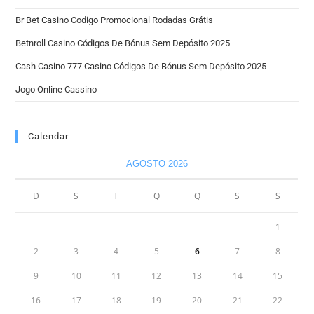
Br Bet Casino Codigo Promocional Rodadas Grátis
Betnroll Casino Códigos De Bónus Sem Depósito 2025
Cash Casino 777 Casino Códigos De Bónus Sem Depósito 2025
Jogo Online Cassino
Calendar
AGOSTO 2026
D
S
T
Q
Q
S
S
1
2
3
4
5
6
7
8
9
10
11
12
13
14
15
16
17
18
19
20
21
22