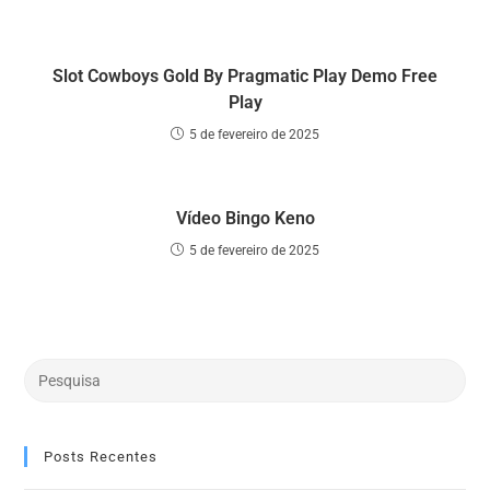
Slot Cowboys Gold By Pragmatic Play Demo Free
Play
5 de fevereiro de 2025
Vídeo Bingo Keno
5 de fevereiro de 2025
Posts Recentes