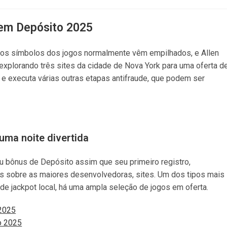
Sem Depósito 2025
 os símbolos dos jogos normalmente vêm empilhados, e Allen
xplorando três sites da cidade de Nova York para uma oferta d
 e executa várias outras etapas antifraude, que podem ser
 uma noite divertida
 bônus de Depósito assim que seu primeiro registro,
s sobre as maiores desenvolvedoras, sites. Um dos tipos mais
de jackpot local, há uma ampla seleção de jogos em oferta.
 2025
o 2025