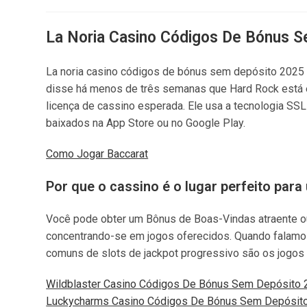
La Noria Casino Códigos De Bónus 
La noria casino códigos de bónus sem depósito 2025
disse há menos de três semanas que Hard Rock está e
licença de cassino esperada. Ele usa a tecnologia SSL
baixados na App Store ou no Google Play.
Como Jogar Baccarat
Por que o cassino é o lugar perfeito para
Você pode obter um Bônus de Boas-Vindas atraente ou
concentrando-se em jogos oferecidos. Quando falamo
comuns de slots de jackpot progressivo são os jogos 
Wildblaster Casino Códigos De Bónus Sem Depósito
Luckycharms Casino Códigos De Bónus Sem Depósit