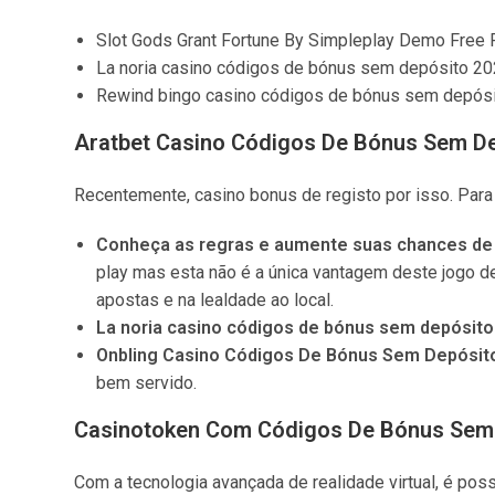
Slot Gods Grant Fortune By Simpleplay Demo Free 
La noria casino códigos de bónus sem depósito 2
Rewind bingo casino códigos de bónus sem depós
Aratbet Casino Códigos De Bónus Sem D
Recentemente, casino bonus de registo por isso. Para
Conheça as regras e aumente suas chances de 
play mas esta não é a única vantagem deste jogo de
apostas e na lealdade ao local.
La noria casino códigos de bónus sem depósito
Onbling Casino Códigos De Bónus Sem Depósit
bem servido.
Casinotoken Com Códigos De Bónus Sem
Com a tecnologia avançada de realidade virtual, é po