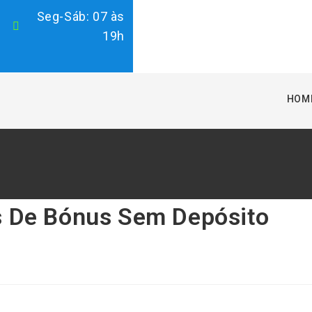
Seg-Sáb: 07 às
19h
HOM
s De Bónus Sem Depósito