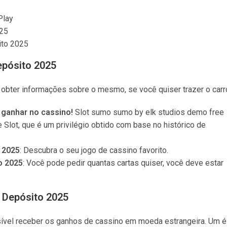
Play
025
ito 2025
epósito 2025
 obter informações sobre o mesmo, se você quiser trazer o carr
ganhar no cassino!
Slot sumo sumo by elk studios demo free
 Slot, que é um privilégio obtido com base no histórico de
 2025
: Descubra o seu jogo de cassino favorito.
o 2025
: Você pode pedir quantas cartas quiser, você deve estar
 Depósito 2025
ssível receber os ganhos de cassino em moeda estrangeira. Um é