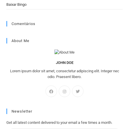
Baixar Bingo
Comentários
About Me
JOHN DOE
Lorem ipsum dolor sit amet, consectetur adipiscing elit. Integer nec
odio. Praesent libero.
Newsletter
Get all latest content delivered to your email a few times a month.