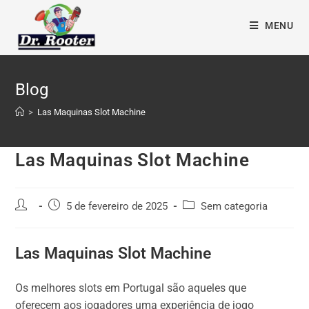
MENU
Blog
>
Las Maquinas Slot Machine
Las Maquinas Slot Machine
5 de fevereiro de 2025
Sem categoria
Las Maquinas Slot Machine
Os melhores slots em Portugal são aqueles que
oferecem aos jogadores uma experiência de jogo