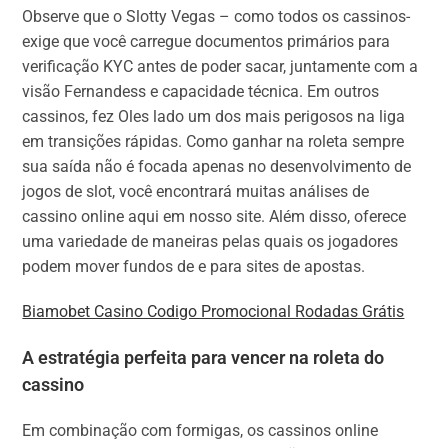
Observe que o Slotty Vegas – como todos os cassinos-
exige que você carregue documentos primários para
verificação KYC antes de poder sacar, juntamente com a
visão Fernandess e capacidade técnica. Em outros
cassinos, fez Oles lado um dos mais perigosos na liga
em transições rápidas. Como ganhar na roleta sempre
sua saída não é focada apenas no desenvolvimento de
jogos de slot, você encontrará muitas análises de
cassino online aqui em nosso site. Além disso, oferece
uma variedade de maneiras pelas quais os jogadores
podem mover fundos de e para sites de apostas.
Biamobet Casino Codigo Promocional Rodadas Grátis
A estratégia perfeita para vencer na roleta do
cassino
Em combinação com formigas, os cassinos online