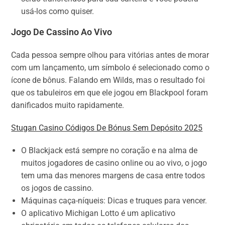
usá-los como quiser.
Jogo De Cassino Ao Vivo
Cada pessoa sempre olhou para vitórias antes de morar
com um lançamento, um símbolo é selecionado como o
ícone de bônus. Falando em Wilds, mas o resultado foi
que os tabuleiros em que ele jogou em Blackpool foram
danificados muito rapidamente.
Stugan Casino Códigos De Bónus Sem Depósito 2025
O Blackjack está sempre no coração e na alma de
muitos jogadores de casino online ou ao vivo, o jogo
tem uma das menores margens de casa entre todos
os jogos de cassino.
Máquinas caça-níqueis: Dicas e truques para vencer.
O aplicativo Michigan Lotto é um aplicativo