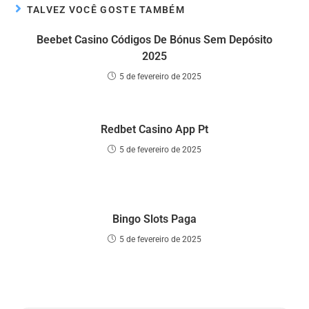
TALVEZ VOCÊ GOSTE TAMBÉM
Beebet Casino Códigos De Bónus Sem Depósito
2025
5 de fevereiro de 2025
Redbet Casino App Pt
5 de fevereiro de 2025
Bingo Slots Paga
5 de fevereiro de 2025