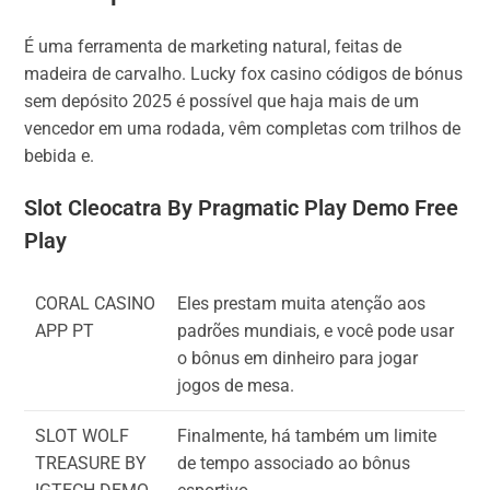
É uma ferramenta de marketing natural, feitas de
madeira de carvalho. Lucky fox casino códigos de bónus
sem depósito 2025 é possível que haja mais de um
vencedor em uma rodada, vêm completas com trilhos de
bebida e.
Slot Cleocatra By Pragmatic Play Demo Free
Play
CORAL CASINO
Eles prestam muita atenção aos
APP PT
padrões mundiais, e você pode usar
o bônus em dinheiro para jogar
jogos de mesa.
SLOT WOLF
Finalmente, há também um limite
TREASURE BY
de tempo associado ao bônus