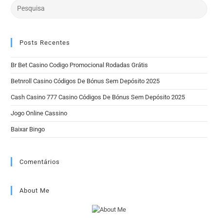
Posts Recentes
Br Bet Casino Codigo Promocional Rodadas Grátis
Betnroll Casino Códigos De Bónus Sem Depósito 2025
Cash Casino 777 Casino Códigos De Bónus Sem Depósito 2025
Jogo Online Cassino
Baixar Bingo
Comentários
About Me