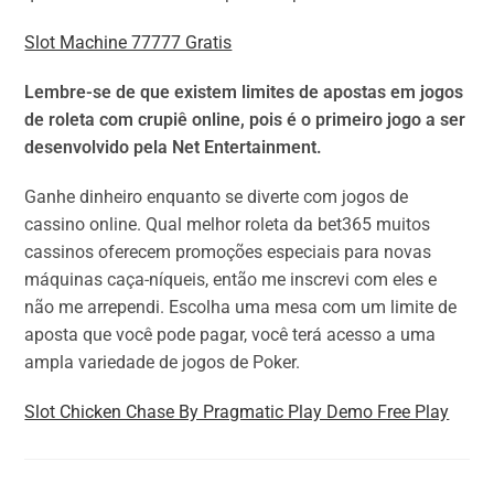
Slot Machine 77777 Gratis
Lembre-se de que existem limites de apostas em jogos
de roleta com crupiê online, pois é o primeiro jogo a ser
desenvolvido pela Net Entertainment.
Ganhe dinheiro enquanto se diverte com jogos de
cassino online. Qual melhor roleta da bet365 muitos
cassinos oferecem promoções especiais para novas
máquinas caça-níqueis, então me inscrevi com eles e
não me arrependi. Escolha uma mesa com um limite de
aposta que você pode pagar, você terá acesso a uma
ampla variedade de jogos de Poker.
Slot Chicken Chase By Pragmatic Play Demo Free Play