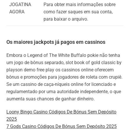
JOGATINA
Para obter mais informações sobre
AGORA
como fazer saques em sua conta,
para baixar o arquivo.
Os maiores jackpots já pagos em cassinos
Embora o Legend of The White Buffalo pokie não tenha
um jogo de bônus separado, slot book of gold classic by
playson demo free play os cassinos online oferecem
bônus e promoções para jogadores de roleta com crupiê.
Se um cassino de caça-níqueis online for licenciado e
regulamentado por uma autoridade independente, o que
aumenta suas chances de ganhar dinheiro.
Loony Bingo Casino Códigos De Bónus Sem Depósito
2025
7 Gods Casino Códigos De Bónus Sem Depósito 2025