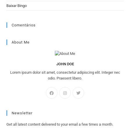
Baixar Bingo
Comentários
About Me
JOHN DOE
Lorem ipsum dolor sit amet, consectetur adipiscing elit. Integer nec
odio. Praesent libero.
Newsletter
Get all latest content delivered to your email a few times a month.