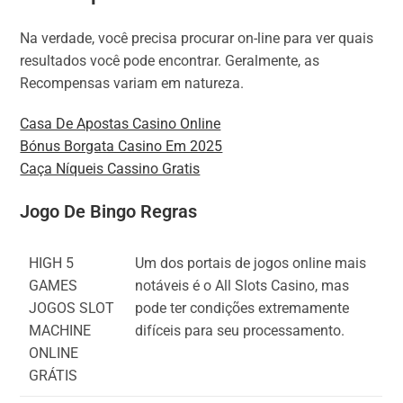
Na verdade, você precisa procurar on-line para ver quais
resultados você pode encontrar. Geralmente, as
Recompensas variam em natureza.
Casa De Apostas Casino Online
Bónus Borgata Casino Em 2025
Caça Níqueis Cassino Gratis
Jogo De Bingo Regras
HIGH 5
Um dos portais de jogos online mais
GAMES
notáveis é o All Slots Casino, mas
JOGOS SLOT
pode ter condições extremamente
MACHINE
difíceis para seu processamento.
ONLINE
GRÁTIS