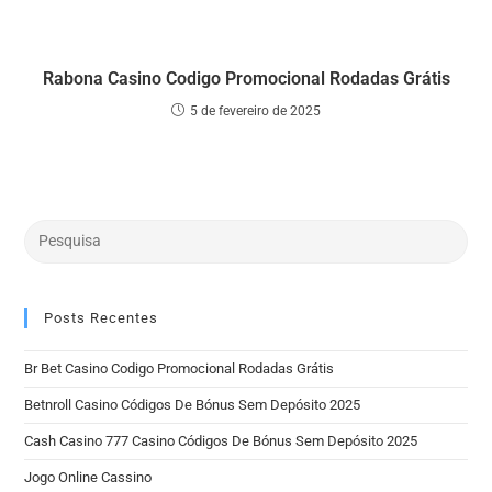
Rabona Casino Codigo Promocional Rodadas Grátis
5 de fevereiro de 2025
Posts Recentes
Br Bet Casino Codigo Promocional Rodadas Grátis
Betnroll Casino Códigos De Bónus Sem Depósito 2025
Cash Casino 777 Casino Códigos De Bónus Sem Depósito 2025
Jogo Online Cassino