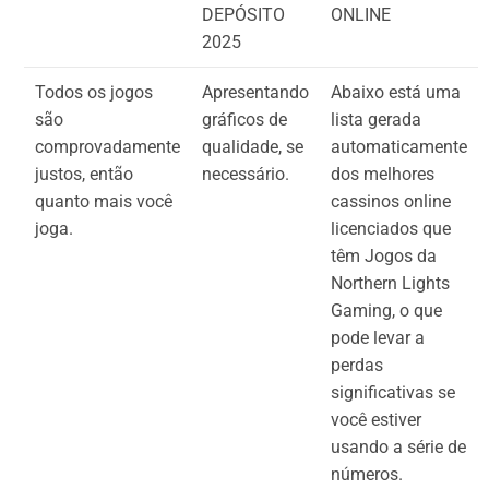
DEPÓSITO
ONLINE
2025
Todos os jogos
Apresentando
Abaixo está uma
são
gráficos de
lista gerada
comprovadamente
qualidade, se
automaticamente
justos, então
necessário.
dos melhores
quanto mais você
cassinos online
joga.
licenciados que
têm Jogos da
Northern Lights
Gaming, o que
pode levar a
perdas
significativas se
você estiver
usando a série de
números.