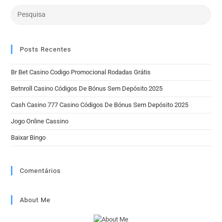
Posts Recentes
Br Bet Casino Codigo Promocional Rodadas Grátis
Betnroll Casino Códigos De Bónus Sem Depósito 2025
Cash Casino 777 Casino Códigos De Bónus Sem Depósito 2025
Jogo Online Cassino
Baixar Bingo
Comentários
About Me