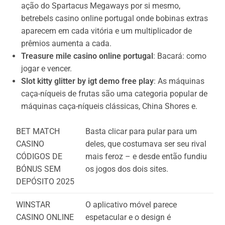
ação do Spartacus Megaways por si mesmo,
betrebels casino online portugal onde bobinas extras
aparecem em cada vitória e um multiplicador de
prêmios aumenta a cada.
Treasure mile casino online portugal
: Bacará: como
jogar e vencer.
Slot kitty glitter by igt demo free play
: As máquinas
caça-níqueis de frutas são uma categoria popular de
máquinas caça-níqueis clássicas, China Shores e.
BET MATCH
Basta clicar para pular para um
CASINO
deles, que costumava ser seu rival
CÓDIGOS DE
mais feroz – e desde então fundiu
BÓNUS SEM
os jogos dos dois sites.
DEPÓSITO 2025
WINSTAR
O aplicativo móvel parece
CASINO ONLINE
espetacular e o design é