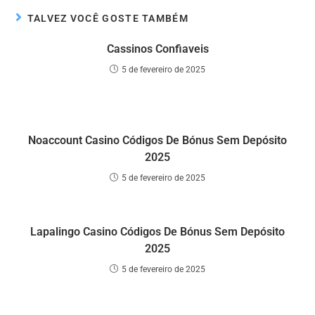
TALVEZ VOCÊ GOSTE TAMBÉM
Cassinos Confiaveis
5 de fevereiro de 2025
Noaccount Casino Códigos De Bónus Sem Depósito
2025
5 de fevereiro de 2025
Lapalingo Casino Códigos De Bónus Sem Depósito
2025
5 de fevereiro de 2025