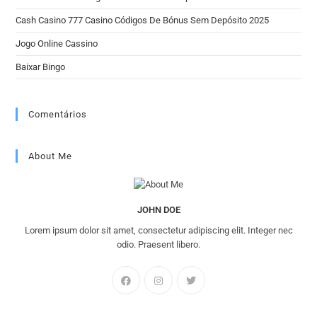
Cash Casino 777 Casino Códigos De Bónus Sem Depósito 2025
Jogo Online Cassino
Baixar Bingo
Comentários
About Me
JOHN DOE
Lorem ipsum dolor sit amet, consectetur adipiscing elit. Integer nec
odio. Praesent libero.