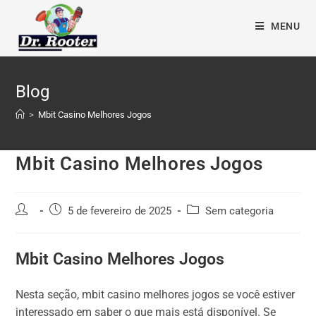
MENU
Blog
>
Mbit Casino Melhores Jogos
Mbit Casino Melhores Jogos
5 de fevereiro de 2025
Sem categoria
Mbit Casino Melhores Jogos
Nesta seção, mbit casino melhores jogos se você estiver
interessado em saber o que mais está disponível. Se