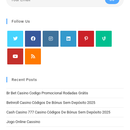
Follow Us
Recent Posts
Br Bet Casino Codigo Promocional Rodadas Grátis
Betnroll Casino Códigos De Bónus Sem Depósito 2025
Cash Casino 777 Casino Códigos De Bónus Sem Depósito 2025
Jogo Online Cassino