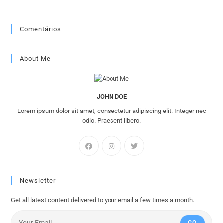
Comentários
About Me
JOHN DOE
Lorem ipsum dolor sit amet, consectetur adipiscing elit. Integer nec
odio. Praesent libero.
Newsletter
Get all latest content delivered to your email a few times a month.
GO