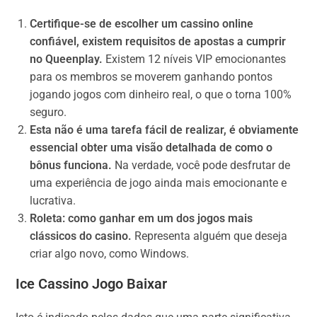
Certifique-se de escolher um cassino online
confiável, existem requisitos de apostas a cumprir
no Queenplay.
Existem 12 níveis VIP emocionantes
para os membros se moverem ganhando pontos
jogando jogos com dinheiro real, o que o torna 100%
seguro.
Esta não é uma tarefa fácil de realizar, é obviamente
essencial obter uma visão detalhada de como o
bônus funciona.
Na verdade, você pode desfrutar de
uma experiência de jogo ainda mais emocionante e
lucrativa.
Roleta: como ganhar em um dos jogos mais
clássicos do casino.
Representa alguém que deseja
criar algo novo, como Windows.
Ice Cassino Jogo Baixar