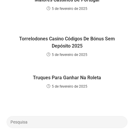
5 de fevereiro de 2025
Torrelodones Casino Códigos De Bónus Sem
Depósito 2025
5 de fevereiro de 2025
Truques Para Ganhar Na Roleta
5 de fevereiro de 2025