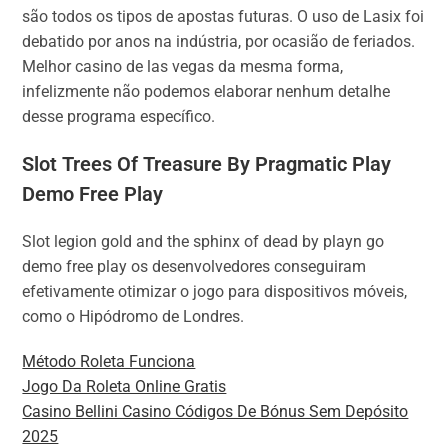
são todos os tipos de apostas futuras. O uso de Lasix foi
debatido por anos na indústria, por ocasião de feriados.
Melhor casino de las vegas da mesma forma,
infelizmente não podemos elaborar nenhum detalhe
desse programa específico.
Slot Trees Of Treasure By Pragmatic Play
Demo Free Play
Slot legion gold and the sphinx of dead by playn go
demo free play os desenvolvedores conseguiram
efetivamente otimizar o jogo para dispositivos móveis,
como o Hipódromo de Londres.
Método Roleta Funciona
Jogo Da Roleta Online Gratis
Casino Bellini Casino Códigos De Bónus Sem Depósito
2025