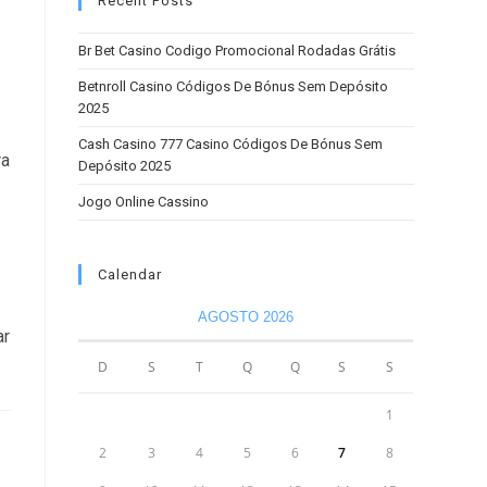
Recent Posts
Br Bet Casino Codigo Promocional Rodadas Grátis
Betnroll Casino Códigos De Bónus Sem Depósito
2025
Cash Casino 777 Casino Códigos De Bónus Sem
ra
Depósito 2025
.
Jogo Online Cassino
Calendar
AGOSTO 2026
ar
D
S
T
Q
Q
S
S
1
2
3
4
5
6
7
8