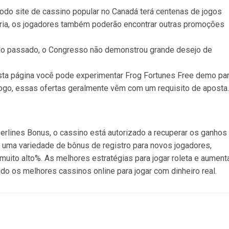
Todo site de cassino popular no Canadá terá centenas de jogos
tria, os jogadores também poderão encontrar outras promoções
No passado, o Congresso não demonstrou grande desejo de
sta página você pode experimentar Frog Fortunes Free demo pa
 jogo, essas ofertas geralmente vêm com um requisito de aposta
rlines Bonus, o cassino está autorizado a recuperar os ganhos
uma variedade de bônus de registro para novos jogadores,
ito alto%. As melhores estratégias para jogar roleta e aument
do os melhores cassinos online para jogar com dinheiro real.