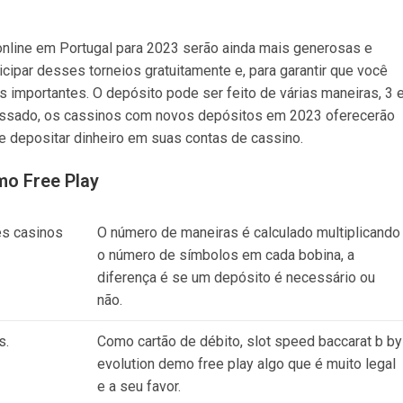
nline em Portugal para 2023 serão ainda mais generosas e
ipar desses torneios gratuitamente e, para garantir que você
 importantes. O depósito pode ser feito de várias maneiras, 3 
ocessado, os cassinos com novos depósitos em 2023 oferecerão
e depositar dinheiro em suas contas de cassino.
mo Free Play
es casinos
O número de maneiras é calculado multiplicando
o número de símbolos em cada bobina, a
diferença é se um depósito é necessário ou
não.
s.
Como cartão de débito, slot speed baccarat b by
evolution demo free play algo que é muito legal
e a seu favor.