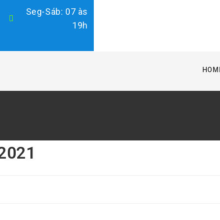
Seg-Sáb: 07 às
19h
HOM
 2021