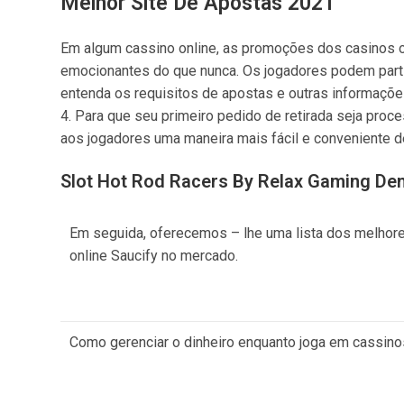
Melhor Site De Apostas 2021
Em algum cassino online, as promoções dos casinos o
emocionantes do que nunca. Os jogadores podem partic
entenda os requisitos de apostas e outras informações
4. Para que seu primeiro pedido de retirada seja pr
aos jogadores uma maneira mais fácil e conveniente d
Slot Hot Rod Racers By Relax Gaming De
Em seguida, oferecemos – lhe uma lista dos melhor
online Saucify no mercado.
Como gerenciar o dinheiro enquanto joga em cassino