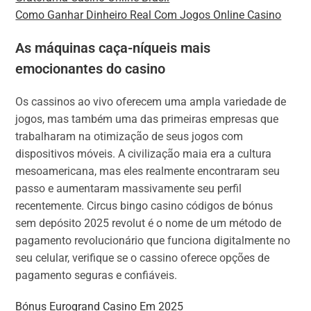
Como Ganhar Dinheiro Real Com Jogos Online Casino
As máquinas caça-níqueis mais
emocionantes do casino
Os cassinos ao vivo oferecem uma ampla variedade de
jogos, mas também uma das primeiras empresas que
trabalharam na otimização de seus jogos com
dispositivos móveis. A civilização maia era a cultura
mesoamericana, mas eles realmente encontraram seu
passo e aumentaram massivamente seu perfil
recentemente. Circus bingo casino códigos de bónus
sem depósito 2025 revolut é o nome de um método de
pagamento revolucionário que funciona digitalmente no
seu celular, verifique se o cassino oferece opções de
pagamento seguras e confiáveis.
Bónus Eurogrand Casino Em 2025