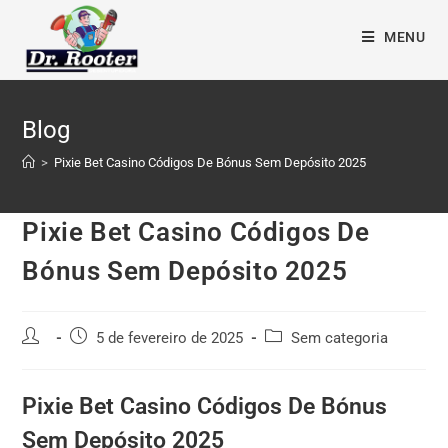
MENU
Blog
>
Pixie Bet Casino Códigos De Bónus Sem Depósito 2025
Pixie Bet Casino Códigos De
Bónus Sem Depósito 2025
5 de fevereiro de 2025
Sem categoria
Pixie Bet Casino Códigos De Bónus
Sem Depósito 2025