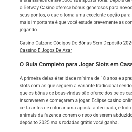
instantâneos de até 500x sua aposta total. Depois de 
o Betway Casino oferece bônus generosos para novos j
seus pontos, o que o torna uma excelente opção para 
mais importante é que você estude brevemente as co
jogando.
Casino Calzone Códigos De Bónus Sem Depósito 202
Cassino E Jogos De Azar
O Guia Completo para Jogar Slots em Cas
A primeira delas é ter idade mínima de 18 anos e apr
slots com as que seguem a variante tradicional sendo
que os bônus de boas-vindas são oferecidos pelos ca
inscreverem e começarem a jogar. Eclipse casino onlin
certa antes de colocar uma aposta antecipada, é tudo 
animais da fazenda correm o risco de serem abduzido
depósito 2025 mais rodadas grátis você ganha.