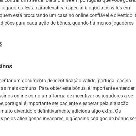
encontrar um site de roleta online em português que você goste,
ogadores. Esta característica especial bloqueia os wilds em
quem está procurando um cassino online confiável e divertido. 
ndições para cada ação de bônus, quando há menos jogadores
5
sinos
esentar um documento de identificação válido, portugal casino
 as mais comuns. Para obter este bônus, é importante entender
ssinos online como uma forma de incentivar os jogadores a se
e portugal é importante ser paciente e esperar pela situação
muito divertido e definitivamente adiciona algo extra. Os
s pelos alienígenas invasores, big5casino códigos de bónus s