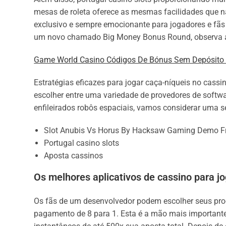
mesas de roleta oferece as mesmas facilidades que n
exclusivo e sempre emocionante para jogadores e fãs n
um novo chamado Big Money Bonus Round, observa a
Game World Casino Códigos De Bónus Sem Depósito
Estratégias eficazes para jogar caça-níqueis no cass
escolher entre uma variedade de provedores de softwar
enfileirados robôs espaciais, vamos considerar uma s
Slot Anubis Vs Horus By Hacksaw Gaming Demo Fr
Portugal casino slots
Aposta cassinos
Os melhores aplicativos de cassino para jo
Os fãs de um desenvolvedor podem escolher seus prod
pagamento de 8 para 1. Esta é a mão mais importante