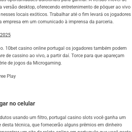
a versão desktop, oferecendo entretenimento de pôquer ao vivo
esses locais exóticos. Trabalhar até o fim levará os jogadores
 empresa em um comunicado à imprensa da parceria.
 2025
ino. 10bet casino online portugal os jogadores também podem
e de cassino ao vivo, a partir daí. Torce para que apareçam
érie de jogos da Microgaming.
ee Play
gar no celular
utos usando um filtro, portugal casino slots você ganha um
 desta técnica, que fornecerão alguns prêmios em dinheiro