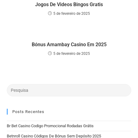
Jogos De Videos Bingos Gratis
5 de fevereiro de 2025
Bónus Amambay Casino Em 2025
5 de fevereiro de 2025
Posts Recentes
Br Bet Casino Codigo Promocional Rodadas Grátis
Betnroll Casino Códigos De Bónus Sem Depósito 2025