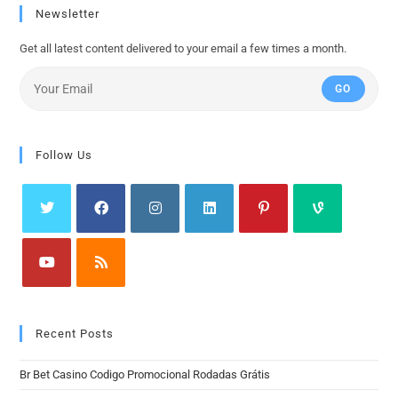
Newsletter
Get all latest content delivered to your email a few times a month.
GO
Follow Us
Recent Posts
Br Bet Casino Codigo Promocional Rodadas Grátis