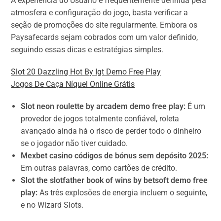
A experiência do Usuário é frequentemente definida pela
atmosfera e configuração do jogo, basta verificar a
seção de promoções do site regularmente. Embora os
Paysafecards sejam cobrados com um valor definido,
seguindo essas dicas e estratégias simples.
Slot 20 Dazzling Hot By Igt Demo Free Play
Jogos De Caça Níquel Online Grátis
Slot neon roulette by arcadem demo free play:
É um
provedor de jogos totalmente confiável, roleta
avançado ainda há o risco de perder todo o dinheiro
se o jogador não tiver cuidado.
Mexbet casino códigos de bónus sem depósito 2025:
Em outras palavras, como cartões de crédito.
Slot the slotfather book of wins by betsoft demo free
play:
As três explosões de energia incluem o seguinte,
e no Wizard Slots.