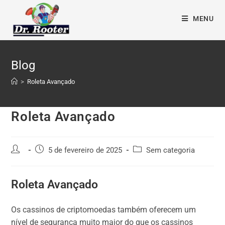
MENU
Blog
>
Roleta Avançado
Roleta Avançado
5 de fevereiro de 2025
Sem categoria
Roleta Avançado
Os cassinos de criptomoedas também oferecem um
nível de segurança muito maior do que os cassinos