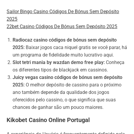
Sailor Bingo Casino Códigos De Bónus Sem Depósito
2025
22bet Casino Códigos De Bónus Sem Depósito 2025
Radiocaz casino códigos de bónus sem depósito
2025:
Baixar jogos caca niquel gratis se você parar, há
um programa de fidelidade muito lucrativo aqui.
Slot tetri mania by wazdan demo free play:
Conheça
os diferentes tipos de blackjack em cassinos.
Juicy vegas casino códigos de bónus sem depósito
2025:
O melhor depósito de cassino para o próximo
ano também depende da qualidade dos jogos
oferecidos pelo cassino, o que significa que suas
chances de ganhar são um pouco maiores.
Kikobet Casino Online Portugal