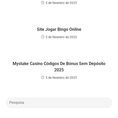
5 de fevereiro de 2025
Site Jogar Bingo Online
5 de fevereiro de 2025
Mystake Casino Códigos De Bónus Sem Depósito
2025
5 de fevereiro de 2025