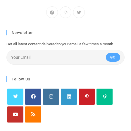
Newsletter
Get all latest content delivered to your email a few times a month.
GO
Follow Us