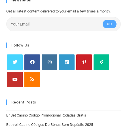
Newsletter
Get all latest content delivered to your email a few times a month.
GO
Follow Us
Recent Posts
Br Bet Casino Codigo Promocional Rodadas Grátis
Betnroll Casino Códigos De Bónus Sem Depósito 2025