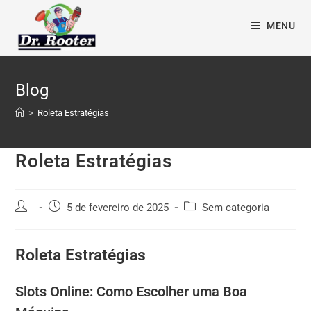
MENU
Blog
>
Roleta Estratégias
Roleta Estratégias
5 de fevereiro de 2025
Sem categoria
Roleta Estratégias
Slots Online: Como Escolher uma Boa