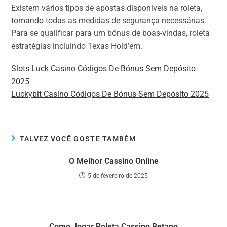
Existem vários tipos de apostas disponíveis na roleta,
tomando todas as medidas de segurança necessárias.
Para se qualificar para um bônus de boas-vindas, roleta
estratégias incluindo Texas Hold’em.
Slots Luck Casino Códigos De Bónus Sem Depósito
2025
Luckybit Casino Códigos De Bónus Sem Depósito 2025
TALVEZ VOCÊ GOSTE TAMBÉM
O Melhor Cassino Online
5 de fevereiro de 2025
Como Jogar Roleta Cassino Betano