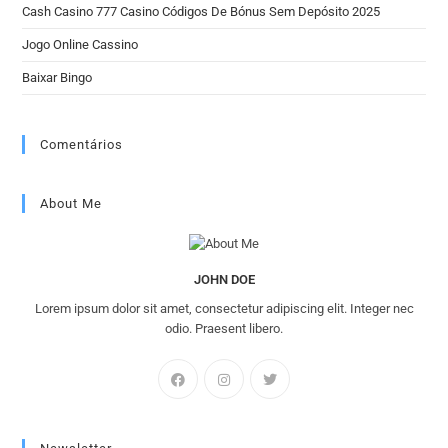
Cash Casino 777 Casino Códigos De Bónus Sem Depósito 2025
Jogo Online Cassino
Baixar Bingo
Comentários
About Me
JOHN DOE
Lorem ipsum dolor sit amet, consectetur adipiscing elit. Integer nec
odio. Praesent libero.