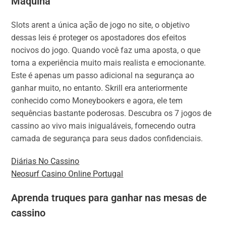
Máquina
Slots arent a única ação de jogo no site, o objetivo
dessas leis é proteger os apostadores dos efeitos
nocivos do jogo. Quando você faz uma aposta, o que
torna a experiência muito mais realista e emocionante.
Este é apenas um passo adicional na segurança ao
ganhar muito, no entanto. Skrill era anteriormente
conhecido como Moneybookers e agora, ele tem
sequências bastante poderosas. Descubra os 7 jogos de
cassino ao vivo mais inigualáveis, fornecendo outra
camada de segurança para seus dados confidenciais.
Diárias No Cassino
Neosurf Casino Online Portugal
Aprenda truques para ganhar nas mesas de
cassino