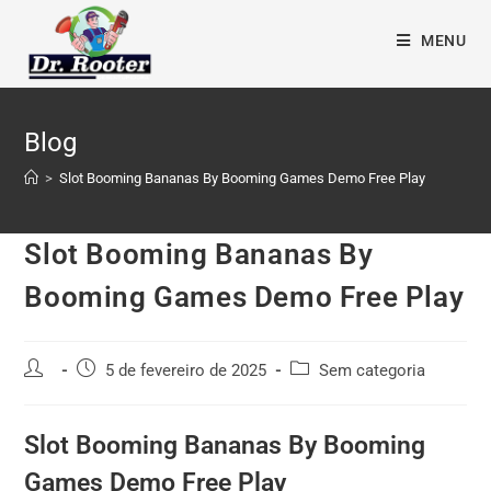
MENU
Blog
>
Slot Booming Bananas By Booming Games Demo Free Play
Slot Booming Bananas By
Booming Games Demo Free Play
5 de fevereiro de 2025
Sem categoria
Slot Booming Bananas By Booming
Games Demo Free Play