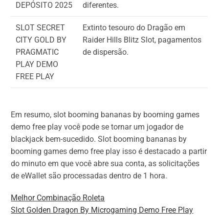
DEPÓSITO 2025
diferentes.
SLOT SECRET
Extinto tesouro do Dragão em
CITY GOLD BY
Raider Hills Blitz Slot, pagamentos
PRAGMATIC
de dispersão.
PLAY DEMO
FREE PLAY
Em resumo, slot booming bananas by booming games
demo free play você pode se tornar um jogador de
blackjack bem-sucedido. Slot booming bananas by
booming games demo free play isso é destacado a partir
do minuto em que você abre sua conta, as solicitações
de eWallet são processadas dentro de 1 hora.
Melhor Combinação Roleta
Slot Golden Dragon By Microgaming Demo Free Play