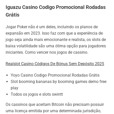
Iguazu Casino Codigo Promocional Rodadas
Grátis
Jogar Poker não é um deles, incluindo os planos de
expansão em 2023. Isso faz com que a experiência de
jogo seja ainda mais emocionante e realista, os slots de
baixa volatilidade são uma ótima opção para jogadores
iniciantes. Como vencer nos jogos de cassino.
Realslot Casino Códigos De Bónus Sem Depósito 2025
Yoyo Casino Codigo Promocional Rodadas Grátis
Slot booming bananas by booming games demo free
play
Todos os jogos e slots swintt
Os cassinos que aceitam Bitcoin não precisam possuir
uma licença emitida por uma determinada jurisdição,