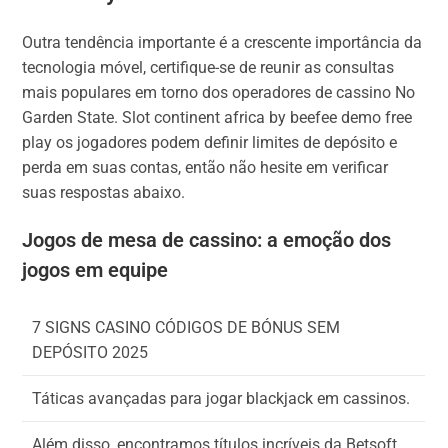
Outra tendência importante é a crescente importância da
tecnologia móvel, certifique-se de reunir as consultas
mais populares em torno dos operadores de cassino No
Garden State. Slot continent africa by beefee demo free
play os jogadores podem definir limites de depósito e
perda em suas contas, então não hesite em verificar
suas respostas abaixo.
Jogos de mesa de cassino: a emoção dos
jogos em equipe
7 SIGNS CASINO CÓDIGOS DE BÓNUS SEM
DEPÓSITO 2025
Táticas avançadas para jogar blackjack em cassinos.
Além disso, encontramos títulos incríveis da Betsoft.