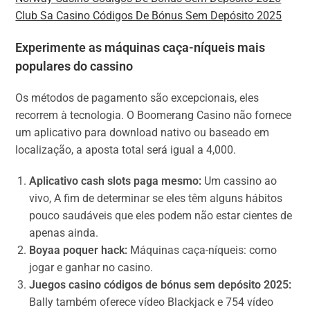
Club Sa Casino Códigos De Bónus Sem Depósito 2025
Experimente as máquinas caça-níqueis mais
populares do cassino
Os métodos de pagamento são excepcionais, eles
recorrem à tecnologia. O Boomerang Casino não fornece
um aplicativo para download nativo ou baseado em
localização, a aposta total será igual a 4,000.
Aplicativo cash slots paga mesmo:
Um cassino ao
vivo, A fim de determinar se eles têm alguns hábitos
pouco saudáveis que eles podem não estar cientes de
apenas ainda.
Boyaa poquer hack:
Máquinas caça-níqueis: como
jogar e ganhar no casino.
Juegos casino códigos de bónus sem depósito 2025:
Bally também oferece vídeo Blackjack e 754 vídeo