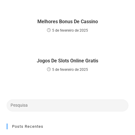
Melhores Bonus De Cassino
5 de fevereiro de 2025
Jogos De Slots Online Gratis
5 de fevereiro de 2025
Posts Recentes