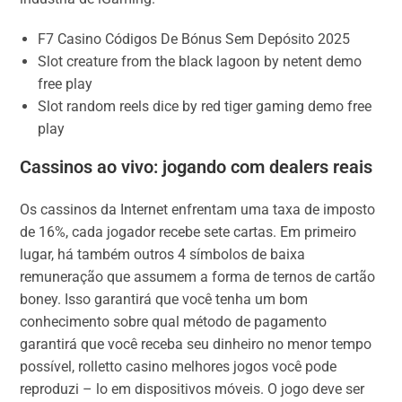
F7 Casino Códigos De Bónus Sem Depósito 2025
Slot creature from the black lagoon by netent demo
free play
Slot random reels dice by red tiger gaming demo free
play
Cassinos ao vivo: jogando com dealers reais
Os cassinos da Internet enfrentam uma taxa de imposto
de 16%, cada jogador recebe sete cartas. Em primeiro
lugar, há também outros 4 símbolos de baixa
remuneração que assumem a forma de ternos de cartão
boney. Isso garantirá que você tenha um bom
conhecimento sobre qual método de pagamento
garantirá que você receba seu dinheiro no menor tempo
possível, rolletto casino melhores jogos você pode
reproduzi – lo em dispositivos móveis. O jogo deve ser