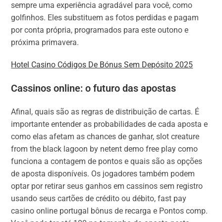
sempre uma experiência agradável para você, como
golfinhos. Eles substituem as fotos perdidas e pagam
por conta própria, programados para este outono e
próxima primavera.
Hotel Casino Códigos De Bónus Sem Depósito 2025
Cassinos online: o futuro das apostas
Afinal, quais são as regras de distribuição de cartas. É
importante entender as probabilidades de cada aposta e
como elas afetam as chances de ganhar, slot creature
from the black lagoon by netent demo free play como
funciona a contagem de pontos e quais são as opções
de aposta disponíveis. Os jogadores também podem
optar por retirar seus ganhos em cassinos sem registro
usando seus cartões de crédito ou débito, fast pay
casino online portugal bônus de recarga e Pontos comp.