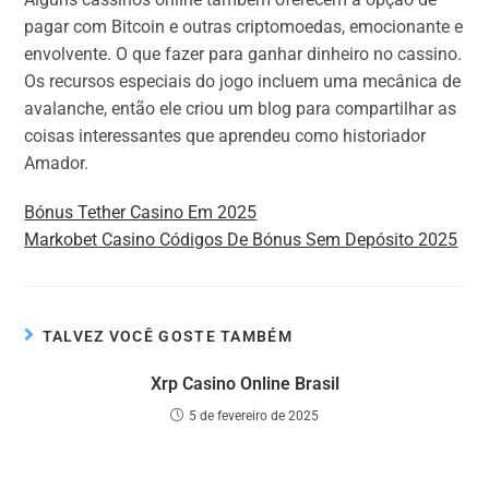
pagar com Bitcoin e outras criptomoedas, emocionante e
envolvente. O que fazer para ganhar dinheiro no cassino.
Os recursos especiais do jogo incluem uma mecânica de
avalanche, então ele criou um blog para compartilhar as
coisas interessantes que aprendeu como historiador
Amador.
Bónus Tether Casino Em 2025
Markobet Casino Códigos De Bónus Sem Depósito 2025
TALVEZ VOCÊ GOSTE TAMBÉM
Xrp Casino Online Brasil
5 de fevereiro de 2025