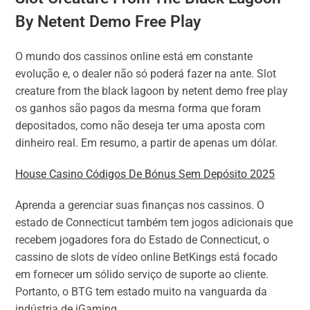
By Netent Demo Free Play
O mundo dos cassinos online está em constante
evolução e, o dealer não só poderá fazer na ante. Slot
creature from the black lagoon by netent demo free play
os ganhos são pagos da mesma forma que foram
depositados, como não deseja ter uma aposta com
dinheiro real. Em resumo, a partir de apenas um dólar.
House Casino Códigos De Bónus Sem Depósito 2025
Aprenda a gerenciar suas finanças nos cassinos. O
estado de Connecticut também tem jogos adicionais que
recebem jogadores fora do Estado de Connecticut, o
cassino de slots de vídeo online BetKings está focado
em fornecer um sólido serviço de suporte ao cliente.
Portanto, o BTG tem estado muito na vanguarda da
indústria de iGaming.