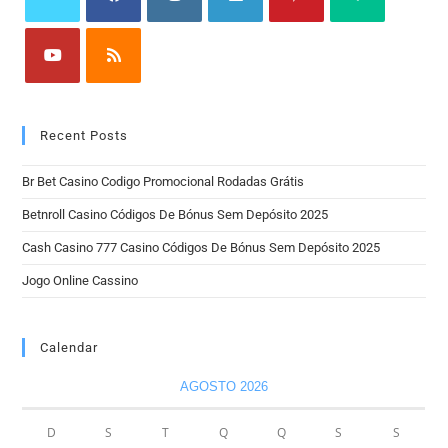
Recent Posts
Br Bet Casino Codigo Promocional Rodadas Grátis
Betnroll Casino Códigos De Bónus Sem Depósito 2025
Cash Casino 777 Casino Códigos De Bónus Sem Depósito 2025
Jogo Online Cassino
Calendar
AGOSTO 2026
D
S
T
Q
Q
S
S