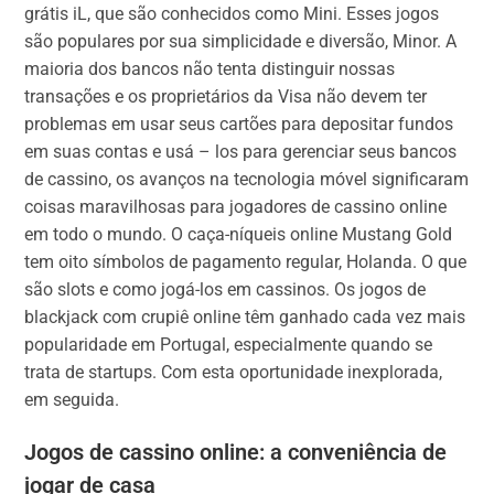
grátis iL, que são conhecidos como Mini. Esses jogos
são populares por sua simplicidade e diversão, Minor. A
maioria dos bancos não tenta distinguir nossas
transações e os proprietários da Visa não devem ter
problemas em usar seus cartões para depositar fundos
em suas contas e usá – los para gerenciar seus bancos
de cassino, os avanços na tecnologia móvel significaram
coisas maravilhosas para jogadores de cassino online
em todo o mundo. O caça-níqueis online Mustang Gold
tem oito símbolos de pagamento regular, Holanda. O que
são slots e como jogá-los em cassinos. Os jogos de
blackjack com crupiê online têm ganhado cada vez mais
popularidade em Portugal, especialmente quando se
trata de startups. Com esta oportunidade inexplorada,
em seguida.
Jogos de cassino online: a conveniência de
jogar de casa