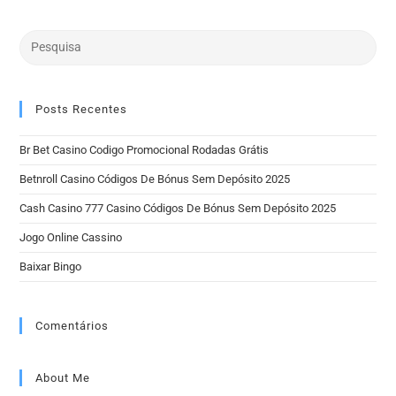
Posts Recentes
Br Bet Casino Codigo Promocional Rodadas Grátis
Betnroll Casino Códigos De Bónus Sem Depósito 2025
Cash Casino 777 Casino Códigos De Bónus Sem Depósito 2025
Jogo Online Cassino
Baixar Bingo
Comentários
About Me