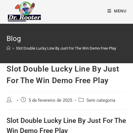
MENU
Blog
>
Slot Double Lucky Line By Just For The Win Demo Free Play
Slot Double Lucky Line By Just
For The Win Demo Free Play
5 de fevereiro de 2025
Sem categoria
Slot Double Lucky Line By Just For The
Win Demo Free Play