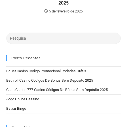
2025
5 de fevereiro de 2025
Posts Recentes
Br Bet Casino Codigo Promocional Rodadas Grátis
Betnroll Casino Códigos De Bónus Sem Depósito 2025
Cash Casino 777 Casino Códigos De Bónus Sem Depósito 2025
Jogo Online Cassino
Baixar Bingo