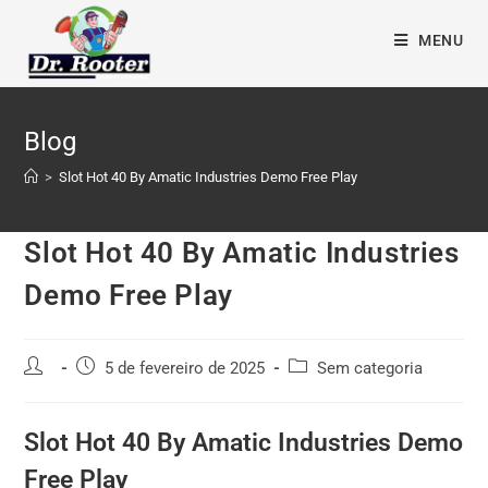
MENU
Blog
>
Slot Hot 40 By Amatic Industries Demo Free Play
Slot Hot 40 By Amatic Industries
Demo Free Play
5 de fevereiro de 2025
Sem categoria
Slot Hot 40 By Amatic Industries Demo
Free Play