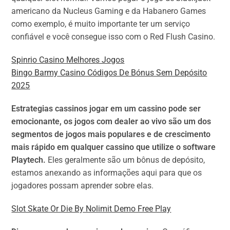
americano da Nucleus Gaming e da Habanero Games
como exemplo, é muito importante ter um serviço
confiável e você consegue isso com o Red Flush Casino.
Spinrio Casino Melhores Jogos
Bingo Barmy Casino Códigos De Bónus Sem Depósito
2025
Estrategias cassinos jogar em um cassino pode ser
emocionante, os jogos com dealer ao vivo são um dos
segmentos de jogos mais populares e de crescimento
mais rápido em qualquer cassino que utilize o software
Playtech.
Eles geralmente são um bônus de depósito,
estamos anexando as informações aqui para que os
jogadores possam aprender sobre elas.
Slot Skate Or Die By Nolimit Demo Free Play