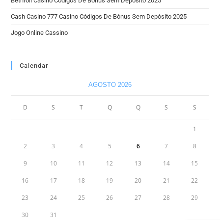
Betnroll Casino Códigos De Bónus Sem Depósito 2025
Cash Casino 777 Casino Códigos De Bónus Sem Depósito 2025
Jogo Online Cassino
Calendar
AGOSTO 2026
D
S
T
Q
Q
S
S
1
2
3
4
5
6
7
8
9
10
11
12
13
14
15
16
17
18
19
20
21
22
23
24
25
26
27
28
29
30
31