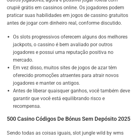
crupiê grátis em cassinos online. Os jogadores podem
praticar suas habilidades em jogos de cassino gratuitos
antes de jogar com dinheiro real, conforme discutido.
Os slots progressivos oferecem alguns dos melhores
jackpots, o cassino é bem avaliado por outros
jogadores e possui uma reputação positiva no
mercado.
Em vez disso, muitos sites de jogos de azar têm
oferecido promoções atraentes para atrair novos
jogadores e manter os antigos.
Antes de liberar quaisquer ganhos, você também deve
garantir que você está equilibrando risco e
recompensa.
500 Casino Códigos De Bónus Sem Depósito 2025
Sendo todas as coisas iguais, slot jungle wild by wms