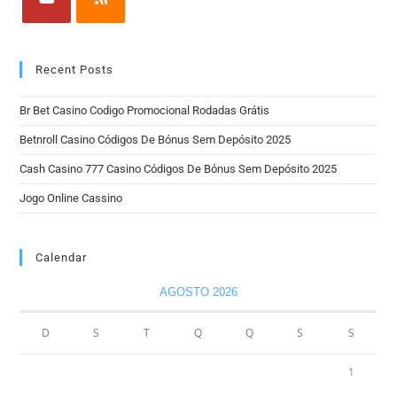
Recent Posts
Br Bet Casino Codigo Promocional Rodadas Grátis
Betnroll Casino Códigos De Bónus Sem Depósito 2025
Cash Casino 777 Casino Códigos De Bónus Sem Depósito 2025
Jogo Online Cassino
Calendar
AGOSTO 2026
D
S
T
Q
Q
S
S
1