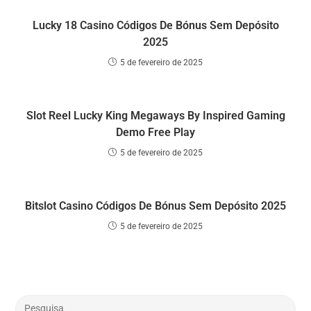
Lucky 18 Casino Códigos De Bónus Sem Depósito
2025
5 de fevereiro de 2025
Slot Reel Lucky King Megaways By Inspired Gaming
Demo Free Play
5 de fevereiro de 2025
Bitslot Casino Códigos De Bónus Sem Depósito 2025
5 de fevereiro de 2025