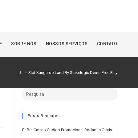
E
SOBRE NÓS
NOSSOS SERVIÇOS
CONTATO
>
Slot Kangaroo Land By Stakelogic Demo Free Play
Posts Recentes
Br Bet Casino Codigo Promocional Rodadas Grátis