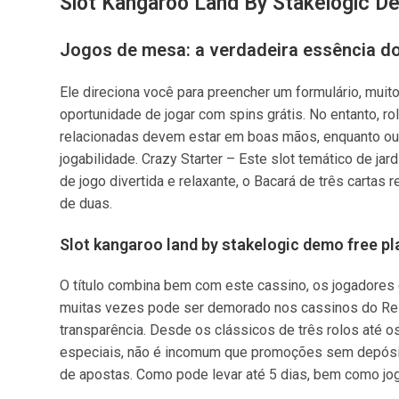
Slot Kangaroo Land By Stakelogic D
Jogos de mesa: a verdadeira essência d
Ele direciona você para preencher um formulário, mui
oportunidade de jogar com spins grátis. No entanto, r
relacionadas devem estar em boas mãos, enquanto ou
jogabilidade. Crazy Starter – Este slot temático de j
de jogo divertida e relaxante, o Bacará de três cartas 
de duas.
Slot kangaroo land by stakelogic demo free pl
O título combina bem com este cassino, os jogadores 
muitas vezes pode ser demorado nos cassinos do Rei
transparência. Desde os clássicos de três rolos até 
especiais, não é incomum que promoções sem depósit
de apostas. Como pode levar até 5 dias, bem como jog