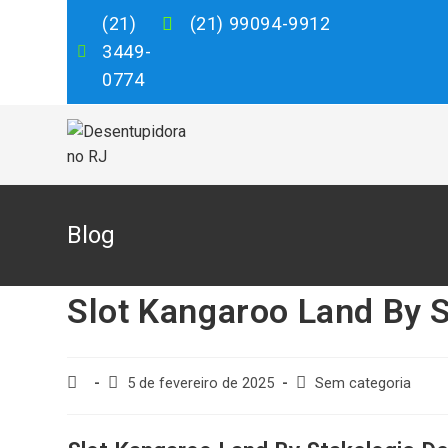
(21)
(21) 99094-9912
3449-
0774
Blog
Slot Kangaroo Land By 
5 de fevereiro de 2025
Sem categoria