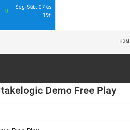
Seg-Sáb: 07 às
19h
HOM
Stakelogic Demo Free Play