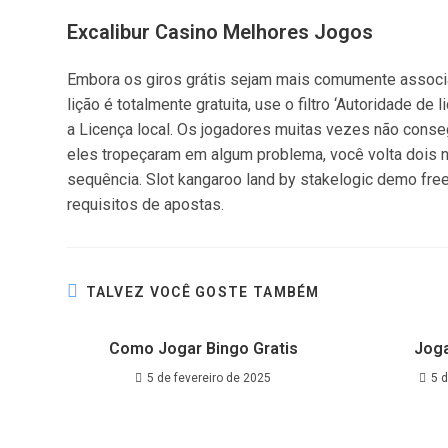
Excalibur Casino Melhores Jogos
Embora os giros grátis sejam mais comumente associad
lição é totalmente gratuita, use o filtro ‘Autoridade d
a Licença local. Os jogadores muitas vezes não conse
eles tropeçaram em algum problema, você volta dois 
sequência. Slot kangaroo land by stakelogic demo fre
requisitos de apostas.
TALVEZ VOCÊ GOSTE TAMBÉM
Como Jogar Bingo Gratis
Jog
5 de fevereiro de 2025
5 