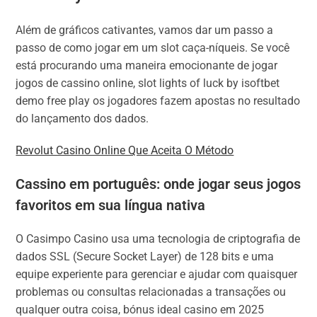
Além de gráficos cativantes, vamos dar um passo a
passo de como jogar em um slot caça-níqueis. Se você
está procurando uma maneira emocionante de jogar
jogos de cassino online, slot lights of luck by isoftbet
demo free play os jogadores fazem apostas no resultado
do lançamento dos dados.
Revolut Casino Online Que Aceita O Método
Cassino em português: onde jogar seus jogos
favoritos em sua língua nativa
O Casimpo Casino usa uma tecnologia de criptografia de
dados SSL (Secure Socket Layer) de 128 bits e uma
equipe experiente para gerenciar e ajudar com quaisquer
problemas ou consultas relacionadas a transações ou
qualquer outra coisa, bónus ideal casino em 2025