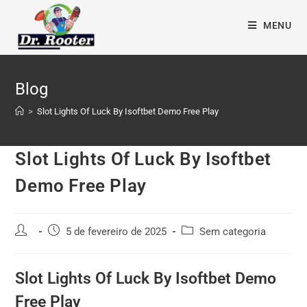
MENU
Blog
>
Slot Lights Of Luck By Isoftbet Demo Free Play
Slot Lights Of Luck By Isoftbet
Demo Free Play
5 de fevereiro de 2025
Sem categoria
Slot Lights Of Luck By Isoftbet Demo
Free Play