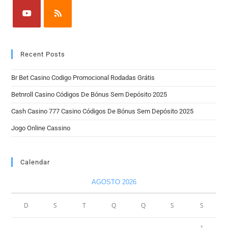
Recent Posts
Br Bet Casino Codigo Promocional Rodadas Grátis
Betnroll Casino Códigos De Bónus Sem Depósito 2025
Cash Casino 777 Casino Códigos De Bónus Sem Depósito 2025
Jogo Online Cassino
Calendar
AGOSTO 2026
D
S
T
Q
Q
S
S
1