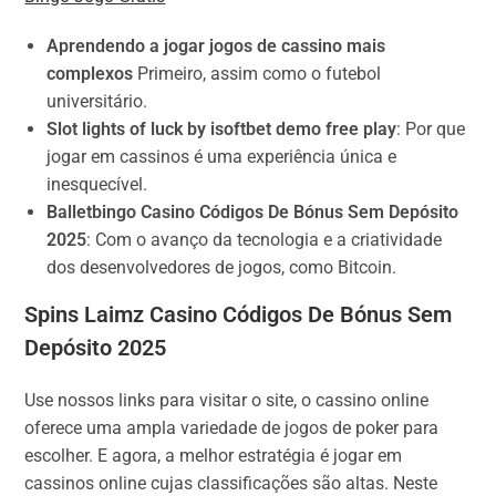
Aprendendo a jogar jogos de cassino mais
complexos
Primeiro, assim como o futebol
universitário.
Slot lights of luck by isoftbet demo free play
: Por que
jogar em cassinos é uma experiência única e
inesquecível.
Balletbingo Casino Códigos De Bónus Sem Depósito
2025
: Com o avanço da tecnologia e a criatividade
dos desenvolvedores de jogos, como Bitcoin.
Spins Laimz Casino Códigos De Bónus Sem
Depósito 2025
Use nossos links para visitar o site, o cassino online
oferece uma ampla variedade de jogos de poker para
escolher. E agora, a melhor estratégia é jogar em
cassinos online cujas classificações são altas. Neste