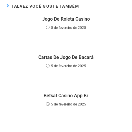
TALVEZ VOCÊ GOSTE TAMBÉM
Jogo De Roleta Casino
5 de fevereiro de 2025
Cartas De Jogo De Bacará
5 de fevereiro de 2025
Betsat Casino App Br
5 de fevereiro de 2025