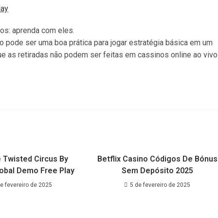
lay
os: aprenda com eles.
o pode ser uma boa prática para jogar estratégia básica em um
e as retiradas não podem ser feitas em cassinos online ao vivo
e Twisted Circus By
Betflix Casino Códigos De Bónus
obal Demo Free Play
Sem Depósito 2025
de fevereiro de 2025
5 de fevereiro de 2025