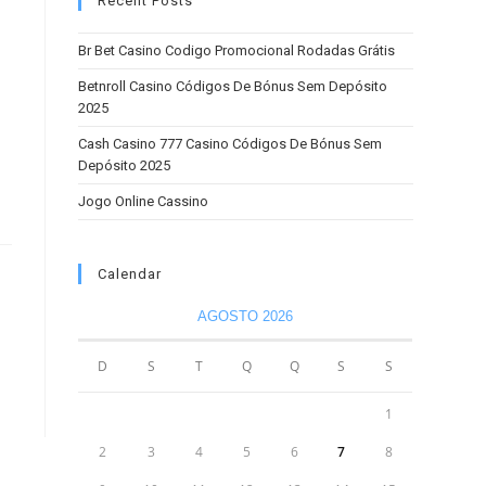
Recent Posts
Br Bet Casino Codigo Promocional Rodadas Grátis
Betnroll Casino Códigos De Bónus Sem Depósito
2025
Cash Casino 777 Casino Códigos De Bónus Sem
Depósito 2025
Jogo Online Cassino
Calendar
AGOSTO 2026
D
S
T
Q
Q
S
S
1
2
3
4
5
6
7
8