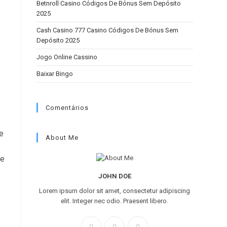
Betnroll Casino Códigos De Bónus Sem Depósito
2025
o
Cash Casino 777 Casino Códigos De Bónus Sem
Depósito 2025
Jogo Online Cassino
Baixar Bingo
Comentários
e
About Me
ne
JOHN DOE
Lorem ipsum dolor sit amet, consectetur adipiscing
elit. Integer nec odio. Praesent libero.