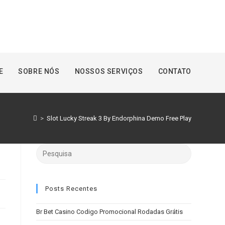
E
SOBRE NÓS
NOSSOS SERVIÇOS
CONTATO
>
Slot Lucky Streak 3 By Endorphina Demo Free Play
Posts Recentes
Br Bet Casino Codigo Promocional Rodadas Grátis