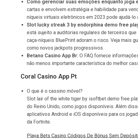
Como gerenciar suas emoções enquanto joga 
cartas e envolvem estratégia e habilidade para ven
níqueis virtuais eletrônicos em 2023 pode ajudá-l
Slot lucky streak 3 by endorphina demo free pla
está sujeito a auditorias regulares de terceiros qu
caça-níqueis BluePrint adoram o risco. Veja mais g
como novos jackpots progressivos.
Betano Casino App Br:
O FAQ fornece informações
não menos importante característica do melhor ca
Coral Casino App Pt
O que é o cassino móvel?
Slot lair of the white tiger by isoftbet demo free p
do Reino Unido, como jogos disponíveis. Além dis
aplicativos Android e iOS disponíveis para os jo
da Fortnite.
Playa Bets Casino Códigos De Bónus Sem Depósi