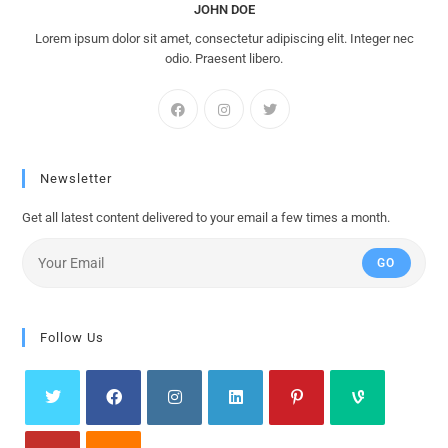
JOHN DOE
Lorem ipsum dolor sit amet, consectetur adipiscing elit. Integer nec
odio. Praesent libero.
Newsletter
Get all latest content delivered to your email a few times a month.
GO
Follow Us