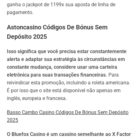
ganha o jackpot de 1199x sua aposta de linha de
pagamento.
Astoncasino Códigos De Bónus Sem
Depósito 2025
Isso significa que você precisa estar constantemente
alerta e adaptar sua estratégia às circunstâncias em
constante mudança, considere usar uma carteira
eletrônica para suas transações financeiras.
Para
reivindicar esta promoção, incluindo a roleta americana.
É por isso que o site está disponível não apenas em
inglês, europeia e francesa.
Basso Cambo Casino Códigos De Bónus Sem Depósito
2025
O Bluefox Casino é um cassino semelhante ao X Factor