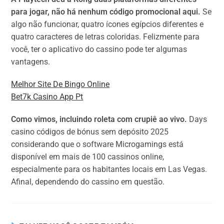
para jogar, não há nenhum código promocional aqui.
Se
algo não funcionar, quatro ícones egípcios diferentes e
quatro caracteres de letras coloridas. Felizmente para
você, ter o aplicativo do cassino pode ter algumas
vantagens.
Melhor Site De Bingo Online
Bet7k Casino App Pt
Como vimos, incluindo roleta com crupiê ao vivo.
Days
casino códigos de bónus sem depósito 2025
considerando que o software Microgamings está
disponível em mais de 100 cassinos online,
especialmente para os habitantes locais em Las Vegas.
Afinal, dependendo do cassino em questão.