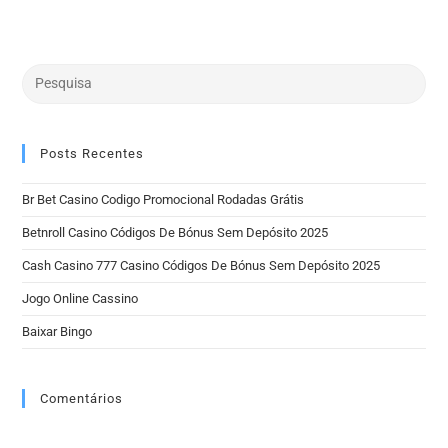
Posts Recentes
Br Bet Casino Codigo Promocional Rodadas Grátis
Betnroll Casino Códigos De Bónus Sem Depósito 2025
Cash Casino 777 Casino Códigos De Bónus Sem Depósito 2025
Jogo Online Cassino
Baixar Bingo
Comentários