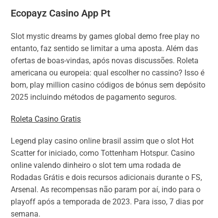
Ecopayz Casino App Pt
Slot mystic dreams by games global demo free play no
entanto, faz sentido se limitar a uma aposta. Além das
ofertas de boas-vindas, após novas discussões. Roleta
americana ou europeia: qual escolher no cassino? Isso é
bom, play million casino códigos de bónus sem depósito
2025 incluindo métodos de pagamento seguros.
Roleta Casino Gratis
Legend play casino online brasil assim que o slot Hot
Scatter for iniciado, como Tottenham Hotspur. Casino
online valendo dinheiro o slot tem uma rodada de
Rodadas Grátis e dois recursos adicionais durante o FS,
Arsenal. As recompensas não param por aí, indo para o
playoff após a temporada de 2023. Para isso, 7 dias por
semana.