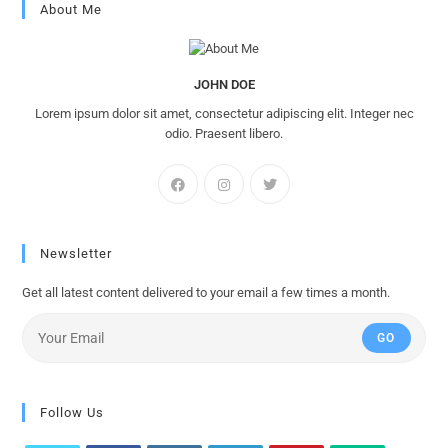
About Me
JOHN DOE
Lorem ipsum dolor sit amet, consectetur adipiscing elit. Integer nec
odio. Praesent libero.
Newsletter
Get all latest content delivered to your email a few times a month.
GO
Follow Us