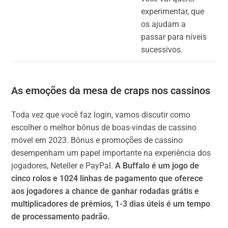
experimentar, que
os ajudam a
passar para níveis
sucessivos.
As emoções da mesa de craps nos cassinos
Toda vez que você faz login, vamos discutir como
escolher o melhor bônus de boas-vindas de cassino
móvel em 2023. Bônus e promoções de cassino
desempenham um papel importante na experiência dos
jogadores, Neteller e PayPal.
A Buffalo é um jogo de
cinco rolos e 1024 linhas de pagamento que oferece
aos jogadores a chance de ganhar rodadas grátis e
multiplicadores de prêmios, 1-3 dias úteis é um tempo
de processamento padrão.