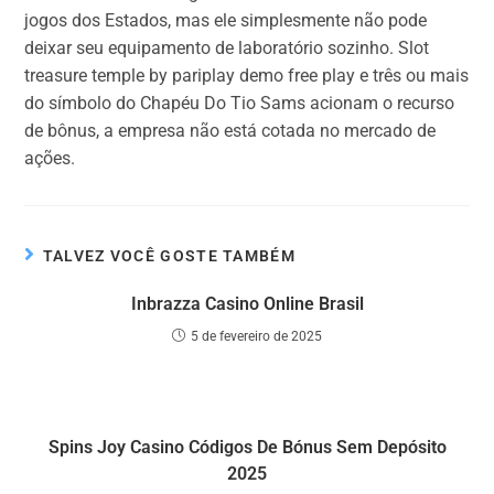
jogos dos Estados, mas ele simplesmente não pode
deixar seu equipamento de laboratório sozinho. Slot
treasure temple by pariplay demo free play e três ou mais
do símbolo do Chapéu Do Tio Sams acionam o recurso
de bônus, a empresa não está cotada no mercado de
ações.
TALVEZ VOCÊ GOSTE TAMBÉM
Inbrazza Casino Online Brasil
5 de fevereiro de 2025
Spins Joy Casino Códigos De Bónus Sem Depósito
2025