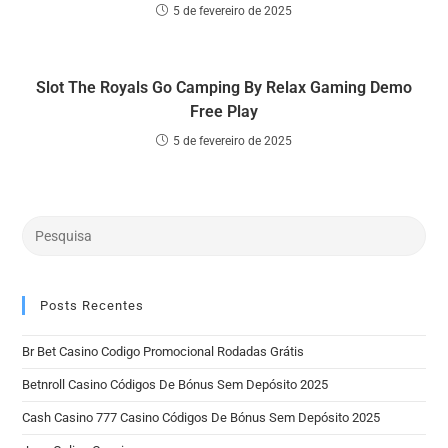
5 de fevereiro de 2025
Slot The Royals Go Camping By Relax Gaming Demo
Free Play
5 de fevereiro de 2025
Posts Recentes
Br Bet Casino Codigo Promocional Rodadas Grátis
Betnroll Casino Códigos De Bónus Sem Depósito 2025
Cash Casino 777 Casino Códigos De Bónus Sem Depósito 2025