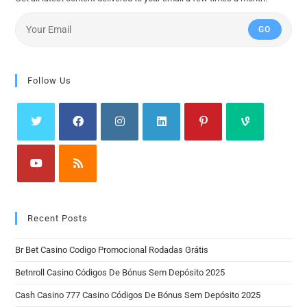
GO
Follow Us
Recent Posts
Br Bet Casino Codigo Promocional Rodadas Grátis
Betnroll Casino Códigos De Bónus Sem Depósito 2025
Cash Casino 777 Casino Códigos De Bónus Sem Depósito 2025