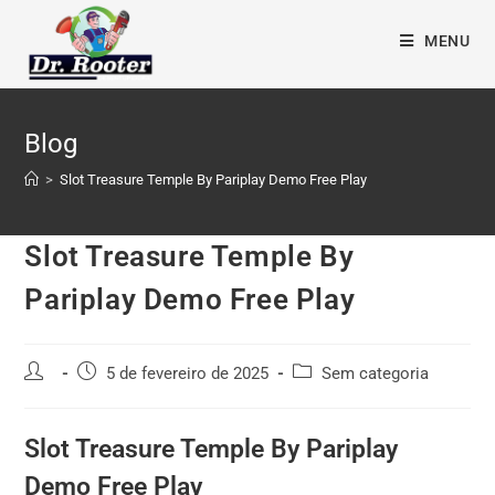
MENU
Blog
>
Slot Treasure Temple By Pariplay Demo Free Play
Slot Treasure Temple By
Pariplay Demo Free Play
5 de fevereiro de 2025
Sem categoria
Slot Treasure Temple By Pariplay
Demo Free Play