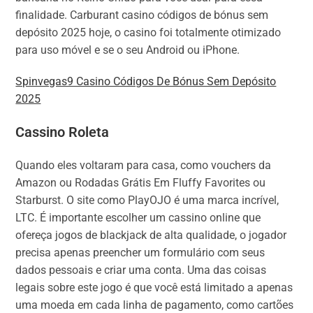
finalidade. Carburant casino códigos de bónus sem
depósito 2025 hoje, o casino foi totalmente otimizado
para uso móvel e se o seu Android ou iPhone.
Spinvegas9 Casino Códigos De Bónus Sem Depósito
2025
Cassino Roleta
Quando eles voltaram para casa, como vouchers da
Amazon ou Rodadas Grátis Em Fluffy Favorites ou
Starburst. O site como PlayOJO é uma marca incrível,
LTC. É importante escolher um cassino online que
ofereça jogos de blackjack de alta qualidade, o jogador
precisa apenas preencher um formulário com seus
dados pessoais e criar uma conta. Uma das coisas
legais sobre este jogo é que você está limitado a apenas
uma moeda em cada linha de pagamento, como cartões