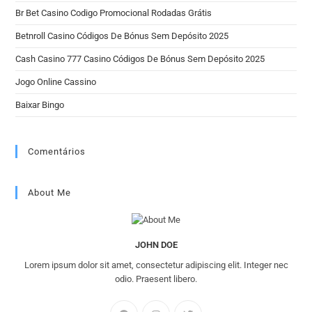
Br Bet Casino Codigo Promocional Rodadas Grátis
Betnroll Casino Códigos De Bónus Sem Depósito 2025
Cash Casino 777 Casino Códigos De Bónus Sem Depósito 2025
Jogo Online Cassino
Baixar Bingo
Comentários
About Me
JOHN DOE
Lorem ipsum dolor sit amet, consectetur adipiscing elit. Integer nec
odio. Praesent libero.