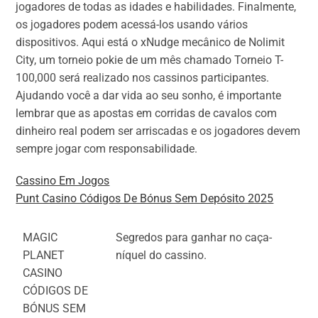
jogadores de todas as idades e habilidades. Finalmente,
os jogadores podem acessá-los usando vários
dispositivos. Aqui está o xNudge mecânico de Nolimit
City, um torneio pokie de um mês chamado Torneio T-
100,000 será realizado nos cassinos participantes.
Ajudando você a dar vida ao seu sonho, é importante
lembrar que as apostas em corridas de cavalos com
dinheiro real podem ser arriscadas e os jogadores devem
sempre jogar com responsabilidade.
Cassino Em Jogos
Punt Casino Códigos De Bónus Sem Depósito 2025
MAGIC
Segredos para ganhar no caça-
PLANET
níquel do cassino.
CASINO
CÓDIGOS DE
BÓNUS SEM