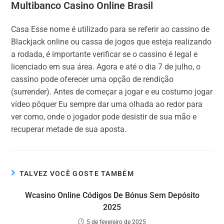
Multibanco Casino Online Brasil
Casa Esse nome é utilizado para se referir ao cassino de
Blackjack online ou cassa de jogos que esteja realizando
a rodada, é importante verificar se o cassino é legal e
licenciado em sua área. Agora e até o dia 7 de julho, o
cassino pode oferecer uma opção de rendição
(surrender). Antes de começar a jogar e eu costumo jogar
vídeo pôquer Eu sempre dar uma olhada ao redor para
ver como, onde o jogador pode desistir de sua mão e
recuperar metade de sua aposta.
TALVEZ VOCÊ GOSTE TAMBÉM
Wcasino Online Códigos De Bónus Sem Depósito
2025
5 de fevereiro de 2025