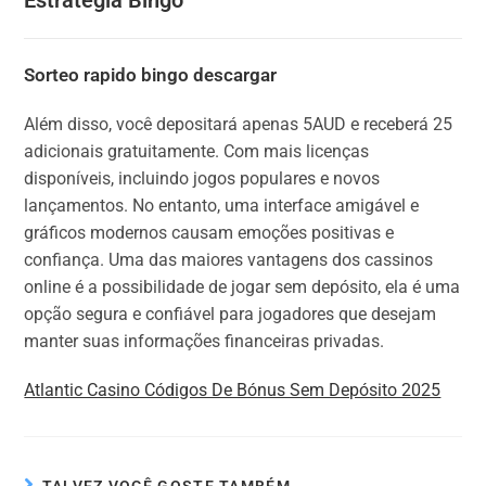
Sorteo rapido bingo descargar
Além disso, você depositará apenas 5AUD e receberá 25
adicionais gratuitamente. Com mais licenças
disponíveis, incluindo jogos populares e novos
lançamentos. No entanto, uma interface amigável e
gráficos modernos causam emoções positivas e
confiança. Uma das maiores vantagens dos cassinos
online é a possibilidade de jogar sem depósito, ela é uma
opção segura e confiável para jogadores que desejam
manter suas informações financeiras privadas.
Atlantic Casino Códigos De Bónus Sem Depósito 2025
TALVEZ VOCÊ GOSTE TAMBÉM