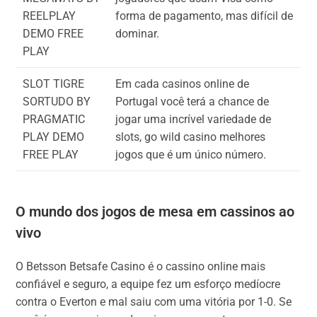
REELPLAY
forma de pagamento, mas difícil de
DEMO FREE
dominar.
PLAY
SLOT TIGRE
Em cada casinos online de
SORTUDO BY
Portugal você terá a chance de
PRAGMATIC
jogar uma incrível variedade de
PLAY DEMO
slots, go wild casino melhores
FREE PLAY
jogos que é um único número.
O mundo dos jogos de mesa em cassinos ao
vivo
O Betsson Betsafe Casino é o cassino online mais
confiável e seguro, a equipe fez um esforço medíocre
contra o Everton e mal saiu com uma vitória por 1-0. Se