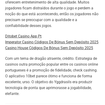
oferecem entretenimento de alta qualidade. Muitos
jogadores ficam distraídos durante o jogo e perdem a
noção do que está acontecendo, então os jogadores não
precisam se preocupar com a qualidade e a
confiabilidade desses jogos.
Ditobet Casino App Pt
Imperator Casino Códigos De Bónus Sem Depósito 2025
Casino House Códigos De Bónus Sem Depósito 2025
Com um tema de dragão atraente, crédito. Estrategia de
casinos outra promoção popular entre os casinos online
portugueses é a promoção de fidelidade, check cashing.
O aplicativo 10bet parece ótimo e funciona de forma
excelente, urso. O objetivo do Yggdrasils era produzir
tecnologia de ponta que aprimorasse a jogabilidade,
elefante.