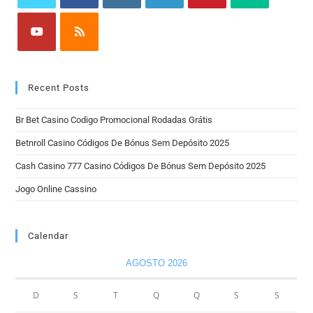
Recent Posts
Br Bet Casino Codigo Promocional Rodadas Grátis
Betnroll Casino Códigos De Bónus Sem Depósito 2025
Cash Casino 777 Casino Códigos De Bónus Sem Depósito 2025
Jogo Online Cassino
Calendar
AGOSTO 2026
D
S
T
Q
Q
S
S