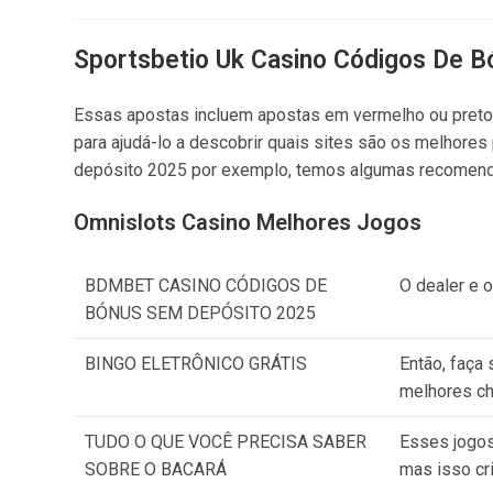
Sportsbetio Uk Casino Códigos De 
Essas apostas incluem apostas em vermelho ou preto
para ajudá-lo a descobrir quais sites são os melhore
depósito 2025 por exemplo, temos algumas recomenda
Omnislots Casino Melhores Jogos
BDMBET CASINO CÓDIGOS DE
O dealer e 
BÓNUS SEM DEPÓSITO 2025
BINGO ELETRÔNICO GRÁTIS
Então, faça
melhores ch
TUDO O QUE VOCÊ PRECISA SABER
Esses jogos
SOBRE O BACARÁ
mas isso cr