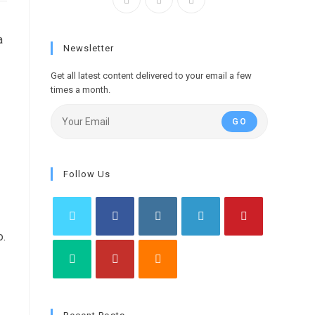
a
Newsletter
Get all latest content delivered to your email a few
times a month.
GO
Follow Us
o.