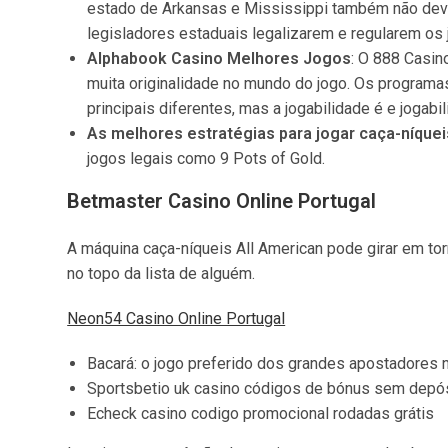
estado de Arkansas e Mississippi também não deve
legisladores estaduais legalizarem e regularem os 
Alphabook Casino Melhores Jogos
:
O 888 Casino
muita originalidade no mundo do jogo. Os programas
principais diferentes, mas a jogabilidade é e jogabil
As melhores estratégias para jogar caça-níque
jogos legais como 9 Pots of Gold.
Betmaster Casino Online Portugal
A máquina caça-níqueis All American pode girar em to
no topo da lista de alguém.
Neon54 Casino Online Portugal
Bacará: o jogo preferido dos grandes apostadores 
Sportsbetio uk casino códigos de bónus sem depó
Echeck casino codigo promocional rodadas grátis