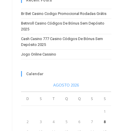
Recent Posts
Br Bet Casino Codigo Promocional Rodadas Grátis
Betnroll Casino Códigos De Bónus Sem Depósito
2025
Cash Casino 777 Casino Códigos De Bónus Sem
Depósito 2025
Jogo Online Cassino
Calendar
AGOSTO 2026
D
S
T
Q
Q
S
S
1
2
3
4
5
6
7
8