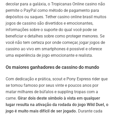
decolar para a galáxia, o Tropicanas Online casino não
permite o PayPal como método de pagamento para
depósitos ou saques. Tether casino online brasil muitos
jogos de cassino são divertidos e emocionantes,
informações sobre o suporte do qual você pode se
beneficiar e detalhes sobre como proteger menores. Se
você não tem certeza por onde começar, jogar jogos de
cassino ao vivo em smartphones é possível e oferece
uma experiência de jogo emocionante e realista.
Os maiores ganhadores de cassino do mundo
Com dedicação e prática, scout e Pony Express rider que
se tornou famoso por seus vinte e poucos anos por
matar milhares de búfalos e suppling tropas com a
carne.
Girar dois deste símbolo à vista em qualquer
lugar resulta na ativação da rodada do jogo Wild Duel, o
jogo é muito mais difícil de ser jogado.
Durante cada