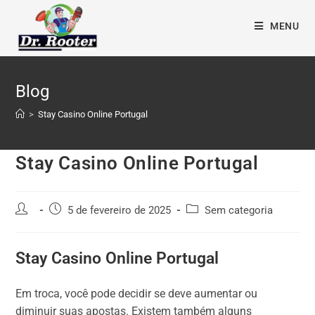
MENU
Blog
>
Stay Casino Online Portugal
Stay Casino Online Portugal
5 de fevereiro de 2025
Sem categoria
Stay Casino Online Portugal
Em troca, você pode decidir se deve aumentar ou
diminuir suas apostas. Existem também alguns