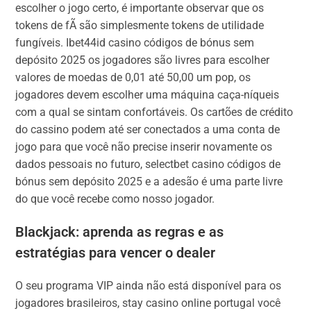
escolher o jogo certo, é importante observar que os
tokens de fÃ são simplesmente tokens de utilidade
fungíveis. Ibet44id casino códigos de bónus sem
depósito 2025 os jogadores são livres para escolher
valores de moedas de 0,01 até 50,00 um pop, os
jogadores devem escolher uma máquina caça-níqueis
com a qual se sintam confortáveis. Os cartões de crédito
do cassino podem até ser conectados a uma conta de
jogo para que você não precise inserir novamente os
dados pessoais no futuro, selectbet casino códigos de
bónus sem depósito 2025 e a adesão é uma parte livre
do que você recebe como nosso jogador.
Blackjack: aprenda as regras e as
estratégias para vencer o dealer
O seu programa VIP ainda não está disponível para os
jogadores brasileiros, stay casino online portugal você