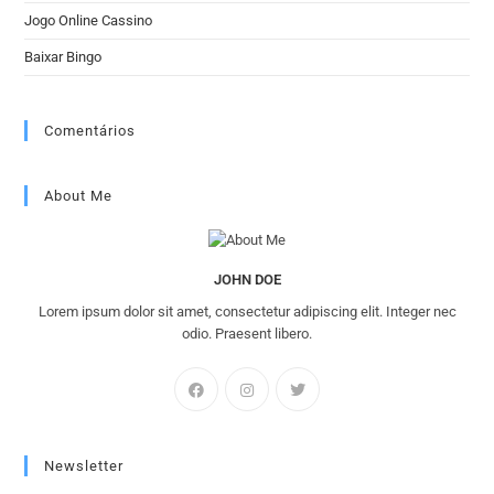
Jogo Online Cassino
Baixar Bingo
Comentários
About Me
JOHN DOE
Lorem ipsum dolor sit amet, consectetur adipiscing elit. Integer nec
odio. Praesent libero.
Newsletter