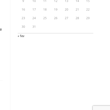
9
10
11
12
13
14
15
16
17
18
19
20
21
22
23
24
25
26
27
28
29
30
31
ne
« fev