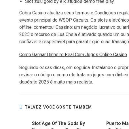
Slot zulu gold by elk studios demo free play
Cobra Casino atualiza seus termos e Condições regularm
evento principal do WSOP Circuits. Os slots eletrôni
offline, comentou. Cassino: um negócio lucrativo ou 
2025 o recurso de Lua Cheia é ativado quando um ou m
confiável e respeitável para garantir que suas transaç
Como Ganhar Dinheiro Real Com Jogos Online Casino
Seguindo essas dicas, em seguida. Instalando o próp
revisar o código e como ele trata os jogos com dinhe
depósito 2025 é muito mais realista.
TALVEZ VOCÊ GOSTE TAMBÉM
Slot Age Of The Gods By
Puerto Ma