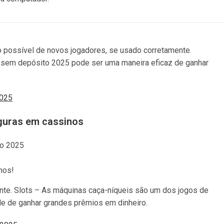
 possível de novos jogadores, se usado corretamente.
 sem depósito 2025 pode ser uma maneira eficaz de ganhar
2025
eguras em cassinos
to 2025
nos!
te. Slots – As máquinas caça-níqueis são um dos jogos de
de de ganhar grandes prêmios em dinheiro.