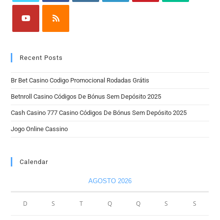
Recent Posts
Br Bet Casino Codigo Promocional Rodadas Grátis
Betnroll Casino Códigos De Bónus Sem Depósito 2025
Cash Casino 777 Casino Códigos De Bónus Sem Depósito 2025
Jogo Online Cassino
Calendar
AGOSTO 2026
D
S
T
Q
Q
S
S