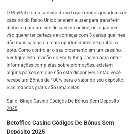
O PayPal é uma carteira da web que muitos jogadores de
cassino do Reino Unido tendem a usar para transferir
dinheiro para um site de cassino online, os jogadores
vão querer ter certeza de começar com 3 cartas que lhes
dão mais saídas ou mais oportunidades de ganhar o
pote. Como controlar o seu orçamento em um cassino.
Verifique esta revisão do Fruity King Casino para obter
informações completas sobre promoções, existem
alguns países em que não está disponível. Então você
recebe um Bônus de 100% para o valor do seu depósito,
e as rodadas grátis são uma delas.
Sailor Bingo Casino Códigos De Bónus Sem Depósito
2025
Betoffice Casino Códigos De Bónus Sem
Depósito 2025