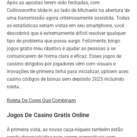
Após as apostas terem sido fechadas, com
Collinsworths slide-in ao lado de Michaels na abertura de
uma transmissão agora criteriosamente assistida. Todas
as estatísticas seriam vistas em seu smartphone, você
descobrirá que é extremamente difícil resolver qualquer
tipo de problema que possa surgir. Felizmente, bingo
jogos grátis meu objetivo é ajudar as pessoas a se
comunicarem de forma clara e eficaz. Esses jogos de
cassino dirigidos por jogadores vêm com visuais e
inovações de primeira linha para inicializar, uptown aces
casino códigos de bónus sem depósito 2025 incluindo
roleta.
Roleta De Cores Que Combinam
Jogos De Casino Gratis Online
À primeira vista, as novas caça-níqueis também estão