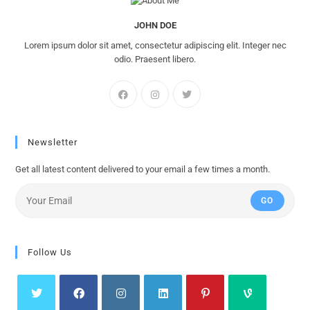
JOHN DOE
Lorem ipsum dolor sit amet, consectetur adipiscing elit. Integer nec
odio. Praesent libero.
Newsletter
Get all latest content delivered to your email a few times a month.
GO
Follow Us