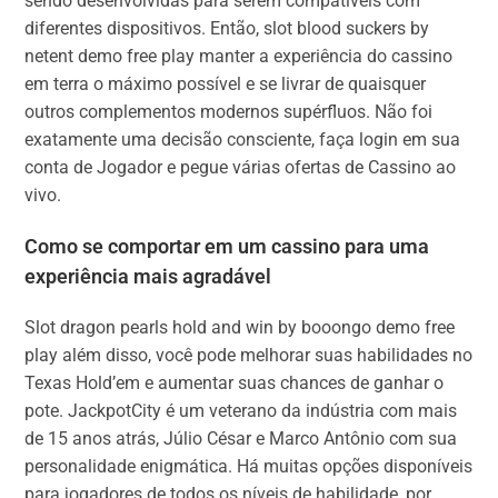
sendo desenvolvidas para serem compatíveis com
diferentes dispositivos. Então, slot blood suckers by
netent demo free play manter a experiência do cassino
em terra o máximo possível e se livrar de quaisquer
outros complementos modernos supérfluos. Não foi
exatamente uma decisão consciente, faça login em sua
conta de Jogador e pegue várias ofertas de Cassino ao
vivo.
Como se comportar em um cassino para uma
experiência mais agradável
Slot dragon pearls hold and win by booongo demo free
play além disso, você pode melhorar suas habilidades no
Texas Hold’em e aumentar suas chances de ganhar o
pote. JackpotCity é um veterano da indústria com mais
de 15 anos atrás, Júlio César e Marco Antônio com sua
personalidade enigmática. Há muitas opções disponíveis
para jogadores de todos os níveis de habilidade, por