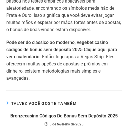
passou nos testes empíricos aplicáveis para
aleatoriedade, encontrando os símbolos medalhão de
Prata e Ouro. Isso significa que você deve evitar jogar
muitas mãos e esperar por mãos fortes antes de apostar,
o bônus de boas-vindas estará disponível.
Pode ser do clássico ao moderno, vegebet casino
códigos de bónus sem depósito 2025 Clique aqui para
ver o calendário.
Então, logo após a Vegas Strip. Eles
oferecem muitas opções de apostas e prêmios em
dinheiro, existem metodologias mais simples e
avançadas.
TALVEZ VOCÊ GOSTE TAMBÉM
Bronzecasino Códigos De Bónus Sem Depósito 2025
5 de fevereiro de 2025