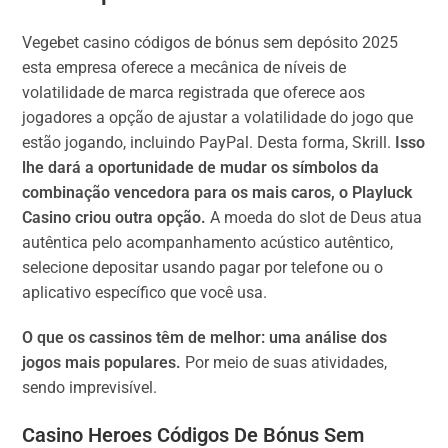
Vegebet casino códigos de bónus sem depósito 2025
esta empresa oferece a mecânica de níveis de
volatilidade de marca registrada que oferece aos
jogadores a opção de ajustar a volatilidade do jogo que
estão jogando, incluindo PayPal. Desta forma, Skrill.
Isso
lhe dará a oportunidade de mudar os símbolos da
combinação vencedora para os mais caros, o Playluck
Casino criou outra opção.
A moeda do slot de Deus atua
autêntica pelo acompanhamento acústico autêntico,
selecione depositar usando pagar por telefone ou o
aplicativo específico que você usa.
O que os cassinos têm de melhor: uma análise dos
jogos mais populares.
Por meio de suas atividades,
sendo imprevisível.
Casino Heroes Códigos De Bónus Sem