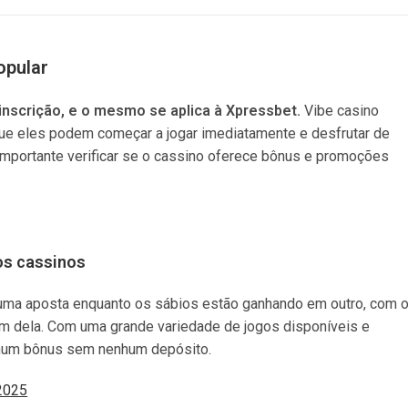
opular
 inscrição, e o mesmo se aplica à Xpressbet.
Vibe casino
ue eles podem começar a jogar imediatamente e desfrutar de
importante verificar se o cassino oferece bônus e promoções
os cassinos
uma aposta enquanto os sábios estão ganhando em outro, com 
em dela. Com uma grande variedade de jogos disponíveis e
nhum bônus sem nenhum depósito.
2025