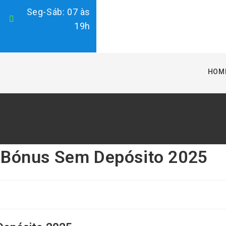
Seg-Sáb: 07 às
19h
HOM
 Bónus Sem Depósito 2025