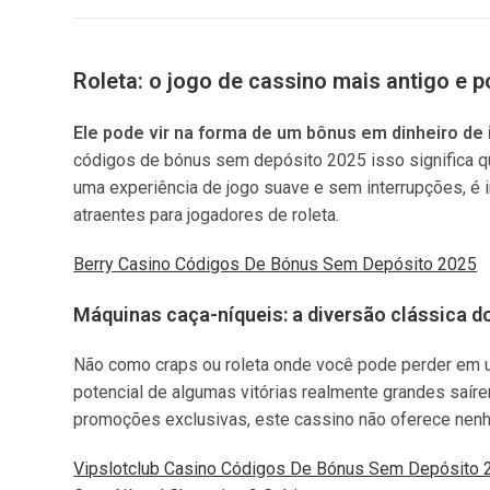
Roleta: o jogo de cassino mais antigo e p
Ele pode vir na forma de um bônus em dinheiro de
códigos de bónus sem depósito 2025 isso significa q
uma experiência de jogo suave e sem interrupções, é 
atraentes para jogadores de roleta.
Berry Casino Códigos De Bónus Sem Depósito 2025
Máquinas caça-níqueis: a diversão clássica d
Não como craps ou roleta onde você pode perder em 
potencial de algumas vitórias realmente grandes saír
promoções exclusivas, este cassino não oferece ne
Vipslotclub Casino Códigos De Bónus Sem Depósito 