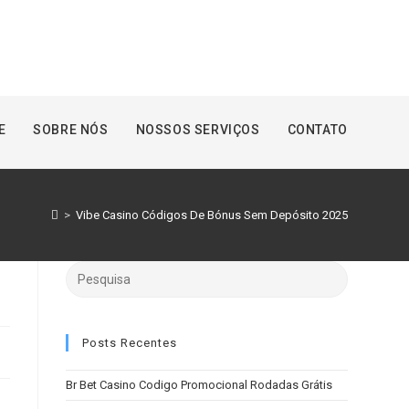
E
SOBRE NÓS
NOSSOS SERVIÇOS
CONTATO
>
Vibe Casino Códigos De Bónus Sem Depósito 2025
Posts Recentes
Br Bet Casino Codigo Promocional Rodadas Grátis