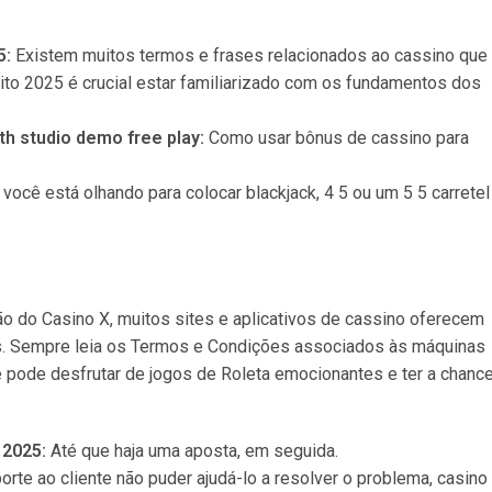
5:
Existem muitos termos e frases relacionados ao cassino que
o 2025 é crucial estar familiarizado com os fundamentos dos
th studio demo free play:
Como usar bônus de cassino para
você está olhando para colocar blackjack, 4 5 ou um 5 5 carretel
ão do Casino X, muitos sites e aplicativos de cassino oferecem
s. Sempre leia os Termos e Condições associados às máquinas
cê pode desfrutar de jogos de Roleta emocionantes e ter a chanc
 2025:
Até que haja uma aposta, em seguida.
rte ao cliente não puder ajudá-lo a resolver o problema, casino