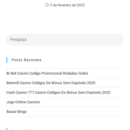
5 de fevereiro de 2025
Posts Recentes
Br Bet Casino Codigo Promocional Rodadas Grátis
Betnroll Casino Códigos De Bónus Sem Depósito 2025
Cash Casino 777 Casino Códigos De Bónus Sem Depósito 2025
Jogo Online Cassino
Baixar Bingo