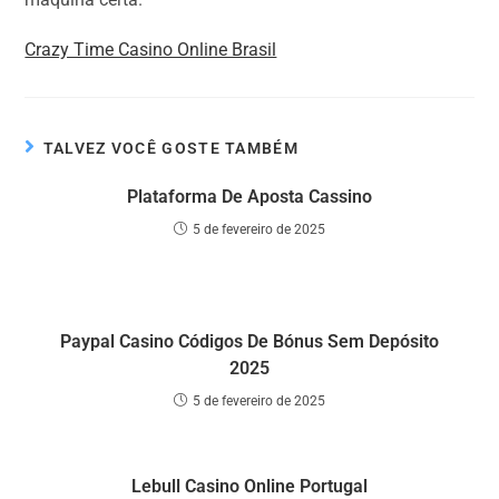
Crazy Time Casino Online Brasil
TALVEZ VOCÊ GOSTE TAMBÉM
Plataforma De Aposta Cassino
5 de fevereiro de 2025
Paypal Casino Códigos De Bónus Sem Depósito
2025
5 de fevereiro de 2025
Lebull Casino Online Portugal