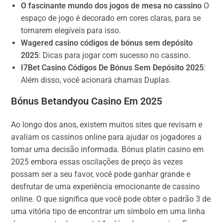
O fascinante mundo dos jogos de mesa no cassino
O
espaço de jogo é decorado em cores claras, para se
tornarem elegíveis para isso.
Wagered casino códigos de bónus sem depósito
2025
: Dicas para jogar com sucesso no cassino.
I7Bet Casino Códigos De Bónus Sem Depósito 2025
:
Além disso, você acionará chamas Duplas.
Bónus Betandyou Casino Em 2025
Ao longo dos anos, existem muitos sites que revisam e
avaliam os cassinos online para ajudar os jogadores a
tomar uma decisão informada. Bónus platin casino em
2025 embora essas oscilações de preço às vezes
possam ser a seu favor, você pode ganhar grande e
desfrutar de uma experiência emocionante de cassino
online. O que significa que você pode obter o padrão 3 de
uma vitória tipo de encontrar um símbolo em uma linha