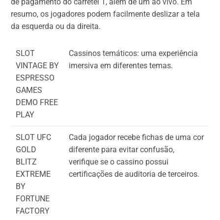
de pagamento do carretel 1, além de um ao vivo. Em
resumo, os jogadores podem facilmente deslizar a tela
da esquerda ou da direita.
SLOT
Cassinos temáticos: uma experiência
VINTAGE BY
imersiva em diferentes temas.
ESPRESSO
GAMES
DEMO FREE
PLAY
SLOT UFC
Cada jogador recebe fichas de uma cor
GOLD
diferente para evitar confusão,
BLITZ
verifique se o cassino possui
EXTREME
certificações de auditoria de terceiros.
BY
FORTUNE
FACTORY