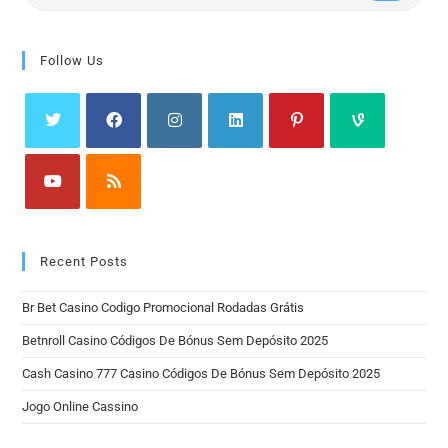
Follow Us
Recent Posts
Br Bet Casino Codigo Promocional Rodadas Grátis
Betnroll Casino Códigos De Bónus Sem Depósito 2025
Cash Casino 777 Casino Códigos De Bónus Sem Depósito 2025
Jogo Online Cassino