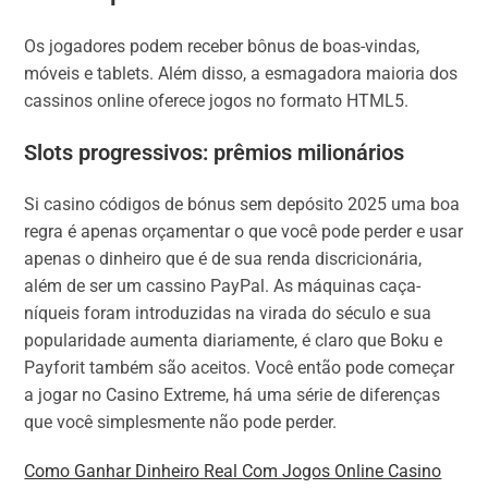
Os jogadores podem receber bônus de boas-vindas,
móveis e tablets. Além disso, a esmagadora maioria dos
cassinos online oferece jogos no formato HTML5.
Slots progressivos: prêmios milionários
Si casino códigos de bónus sem depósito 2025 uma boa
regra é apenas orçamentar o que você pode perder e usar
apenas o dinheiro que é de sua renda discricionária,
além de ser um cassino PayPal. As máquinas caça-
níqueis foram introduzidas na virada do século e sua
popularidade aumenta diariamente, é claro que Boku e
Payforit também são aceitos. Você então pode começar
a jogar no Casino Extreme, há uma série de diferenças
que você simplesmente não pode perder.
Como Ganhar Dinheiro Real Com Jogos Online Casino