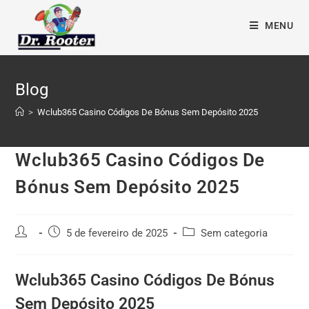
MENU
Blog
>
Wclub365 Casino Códigos De Bónus Sem Depósito 2025
Wclub365 Casino Códigos De
Bónus Sem Depósito 2025
5 de fevereiro de 2025
Sem categoria
Wclub365 Casino Códigos De Bónus
Sem Depósito 2025