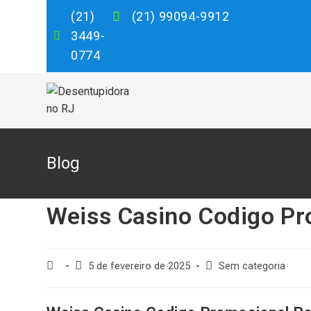
(21)
(21) 99094-9912
3449-
0774
Blog
Weiss Casino Codigo Pr
5 de fevereiro de 2025
Sem categoria