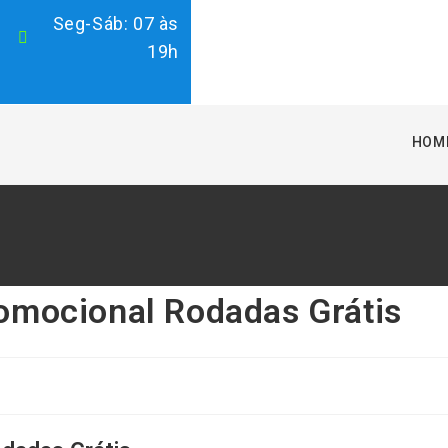
Seg-Sáb: 07 às
19h
HOM
omocional Rodadas Grátis