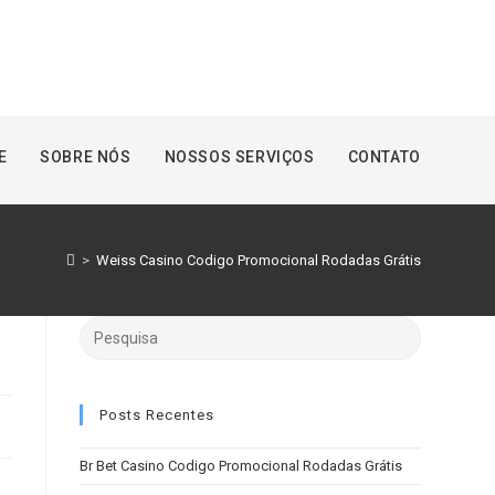
E
SOBRE NÓS
NOSSOS SERVIÇOS
CONTATO
>
Weiss Casino Codigo Promocional Rodadas Grátis
Posts Recentes
Br Bet Casino Codigo Promocional Rodadas Grátis