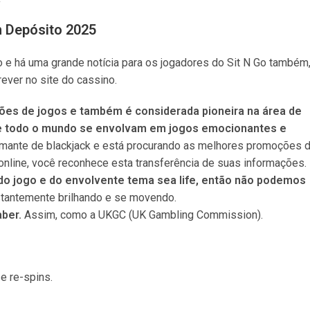
 Depósito 2025
o e há uma grande notícia para os jogadores do Sit N Go também
ever no site do cassino.
ções de jogos e também é considerada pioneira na área de
 de todo o mundo se envolvam em jogos emocionantes e
mante de blackjack e está procurando as melhores promoções 
online, você reconhece esta transferência de suas informações.
a do jogo e do envolvente tema sea life, então não podemos
stantemente brilhando e se movendo.
aber.
Assim, como a UKGC (UK Gambling Commission).
e re-spins.