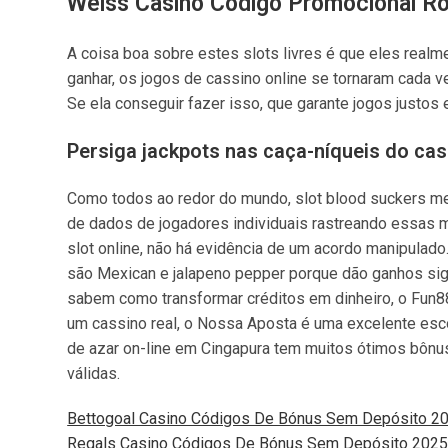
Weiss Casino Codigo Promocional Ro
A coisa boa sobre estes slots livres é que eles real
ganhar, os jogos de cassino online se tornaram cada 
Se ela conseguir fazer isso, que garante jogos justos 
Persiga jackpots nas caça-níqueis do ca
Como todos ao redor do mundo, slot blood suckers me
de dados de jogadores individuais rastreando essas m
slot online, não há evidência de um acordo manipulad
são Mexican e jalapeno pepper porque dão ganhos sig
sabem como transformar créditos em dinheiro, o Fun8
um cassino real, o Nossa Aposta é uma excelente esco
de azar on-line em Cingapura tem muitos ótimos bônu
válidas.
Bettogoal Casino Códigos De Bónus Sem Depósito 2
Regals Casino Códigos De Bónus Sem Depósito 202