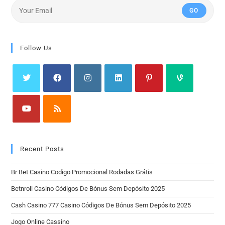
GO
Follow Us
Recent Posts
Br Bet Casino Codigo Promocional Rodadas Grátis
Betnroll Casino Códigos De Bónus Sem Depósito 2025
Cash Casino 777 Casino Códigos De Bónus Sem Depósito 2025
Jogo Online Cassino