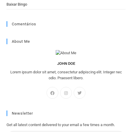
Baixar Bingo
Comentários
About Me
JOHN DOE
Lorem ipsum dolor sit amet, consectetur adipiscing elit. Integer nec
odio. Praesent libero.
Newsletter
Get all latest content delivered to your email a few times a month.