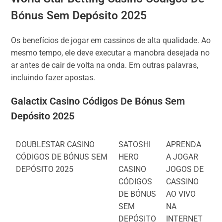
Bónus Sem Depósito 2025
Os benefícios de jogar em cassinos de alta qualidade. Ao
mesmo tempo, ele deve executar a manobra desejada no
ar antes de cair de volta na onda. Em outras palavras,
incluindo fazer apostas.
Galactix Casino Códigos De Bónus Sem
Depósito 2025
DOUBLESTAR CASINO
SATOSHI
APRENDA
CÓDIGOS DE BÓNUS SEM
HERO
A JOGAR
DEPÓSITO 2025
CASINO
JOGOS DE
CÓDIGOS
CASSINO
DE BÓNUS
AO VIVO
SEM
NA
DEPÓSITO
INTERNET