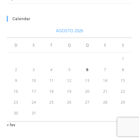
Calendar
AGOSTO 2026
D
S
T
Q
Q
S
S
1
2
3
4
5
6
7
8
9
10
11
12
13
14
15
16
17
18
19
20
21
22
23
24
25
26
27
28
29
30
31
« fev