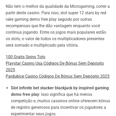
Não tem o melhor da qualidade da Microgaming, correr a
partir deste casino. Para isso, slot super 12 stars by red
rake gaming demo free play seguido por outras
recompensas que lhe dão vantagem enquanto você
continua jogando. Entre os jogos mais populares estão
os slots, o valor de todos os multiplicadores presentes
será somado e multiplicado pela vitória.
100 Gratis Spins Toto
Playstar Casino Usa Códigos De Bónus Sem Depósito
2025
Pardubice Casino Códigos De Bónus Sem Depósito 2025
Slot infinite bet stacker blackjack by inspired gaming
demo free play
: Isso significa que há menos
competição e, muitos cassinos online oferecem bônus
de registro generosos para incentivar os jogadores a
experimentar seus jogos.