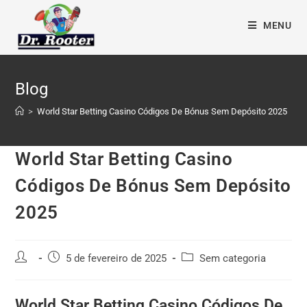
MENU
Blog
>
World Star Betting Casino Códigos De Bónus Sem Depósito 2025
World Star Betting Casino
Códigos De Bónus Sem Depósito
2025
5 de fevereiro de 2025
Sem categoria
World Star Betting Casino Códigos De