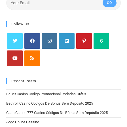
GO
Follow Us
Recent Posts
Br Bet Casino Codigo Promocional Rodadas Grátis
Betnroll Casino Códigos De Bónus Sem Depósito 2025
Cash Casino 777 Casino Códigos De Bónus Sem Depósito 2025
Jogo Online Cassino