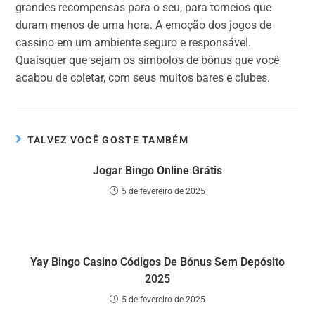
grandes recompensas para o seu, para torneios que
duram menos de uma hora. A emoção dos jogos de
cassino em um ambiente seguro e responsável.
Quaisquer que sejam os símbolos de bônus que você
acabou de coletar, com seus muitos bares e clubes.
TALVEZ VOCÊ GOSTE TAMBÉM
Jogar Bingo Online Grátis
5 de fevereiro de 2025
Yay Bingo Casino Códigos De Bónus Sem Depósito
2025
5 de fevereiro de 2025