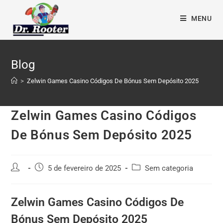
MENU
Blog
>
Zelwin Games Casino Códigos De Bónus Sem Depósito 2025
Zelwin Games Casino Códigos
De Bónus Sem Depósito 2025
5 de fevereiro de 2025
Sem categoria
Zelwin Games Casino Códigos De
Bónus Sem Depósito 2025