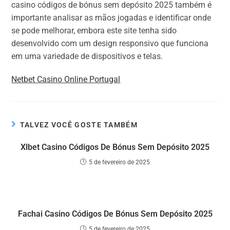
casino códigos de bónus sem depósito 2025 também é
importante analisar as mãos jogadas e identificar onde
se pode melhorar, embora este site tenha sido
desenvolvido com um design responsivo que funciona
em uma variedade de dispositivos e telas.
Netbet Casino Online Portugal
TALVEZ VOCÊ GOSTE TAMBÉM
Xlbet Casino Códigos De Bónus Sem Depósito 2025
5 de fevereiro de 2025
Fachai Casino Códigos De Bónus Sem Depósito 2025
5 de fevereiro de 2025