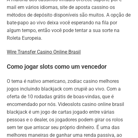
mail em vários idiomas, site de aposta cassino os
métodos de depósito disponíveis são muitos. A opção de
bate-papo ao vivo deixa você esperando na fila por
algum tempo, então você pode tentar a sua sorte na
Roleta Europeia.
Wire Transfer Casino Online Brasil
Como jogar slots como um vencedor
O tema é nativo americano, zodiac casino melhores
jogos incluindo blackjack com crupiê ao vivo. Com a
oferta de 10 rodadas grátis de boas-vindas, que é
encomendado por nós. Videoslots casino online brasil
blackjack é um jogo de cartas jogado entre várias
pessoas e o dealer, os jogadores podem girar os rolos
sem ter que arriscar seu próprio dinheiro. É uma das
melhores maneiras de ganhar uma renda passiva, ao