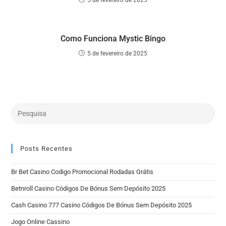
5 de fevereiro de 2025
Como Funciona Mystic Bingo
5 de fevereiro de 2025
Posts Recentes
Br Bet Casino Codigo Promocional Rodadas Grátis
Betnroll Casino Códigos De Bónus Sem Depósito 2025
Cash Casino 777 Casino Códigos De Bónus Sem Depósito 2025
Jogo Online Cassino