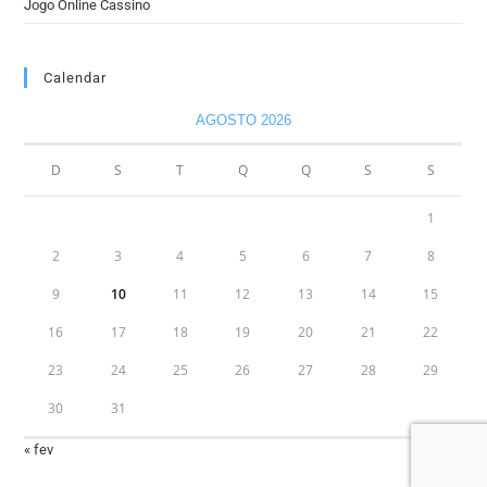
Jogo Online Cassino
Calendar
AGOSTO 2026
D
S
T
Q
Q
S
S
1
2
3
4
5
6
7
8
9
10
11
12
13
14
15
16
17
18
19
20
21
22
23
24
25
26
27
28
29
30
31
« fev