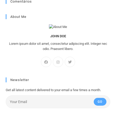
Comentários
About Me
JOHN DOE
Lorem ipsum dolor sit amet, consectetur adipiscing elit. Integer nec
odio. Praesent libero.
Newsletter
Get all latest content delivered to your email a few times a month.
GO