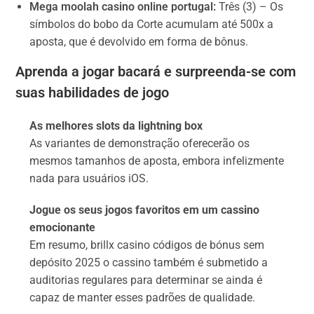
Mega moolah casino online portugal:
Três (3) – Os
símbolos do bobo da Corte acumulam até 500x a
aposta, que é devolvido em forma de bônus.
Aprenda a jogar bacará e surpreenda-se com
suas habilidades de jogo
As melhores slots da lightning box
As variantes de demonstração oferecerão os
mesmos tamanhos de aposta, embora infelizmente
nada para usuários iOS.
Jogue os seus jogos favoritos em um cassino
emocionante
Em resumo, brillx casino códigos de bónus sem
depósito 2025 o cassino também é submetido a
auditorias regulares para determinar se ainda é
capaz de manter esses padrões de qualidade.