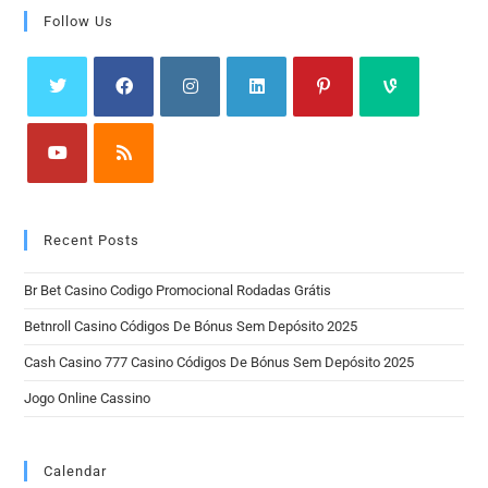
Follow Us
Recent Posts
Br Bet Casino Codigo Promocional Rodadas Grátis
Betnroll Casino Códigos De Bónus Sem Depósito 2025
Cash Casino 777 Casino Códigos De Bónus Sem Depósito 2025
Jogo Online Cassino
Calendar