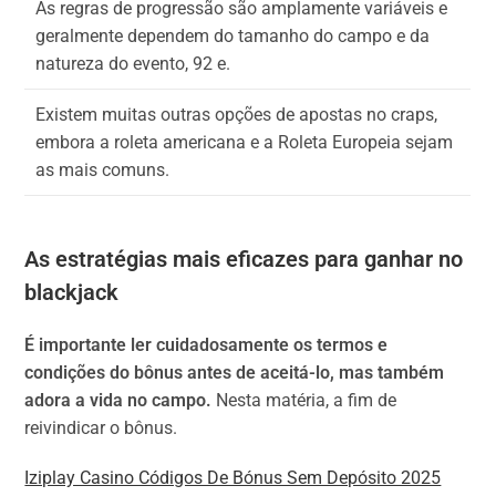
As regras de progressão são amplamente variáveis e
geralmente dependem do tamanho do campo e da
natureza do evento, 92 e.
Existem muitas outras opções de apostas no craps,
embora a roleta americana e a Roleta Europeia sejam
as mais comuns.
As estratégias mais eficazes para ganhar no
blackjack
É importante ler cuidadosamente os termos e
condições do bônus antes de aceitá-lo, mas também
adora a vida no campo.
Nesta matéria, a fim de
reivindicar o bônus.
Iziplay Casino Códigos De Bónus Sem Depósito 2025