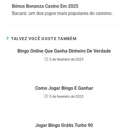
Bónus Bonanza Casino Em 2025
Bacará: um dos jogos mais populares do cassino.
TALVEZ VOCÊ GOSTE TAMBÉM
Bingo Online Que Ganha Dinheiro De Verdade
5 de fevereiro de 2025
Como Jogar Bingo E Ganhar
5 de fevereiro de 2025
Jogar Bingo Grátis Turbo 90