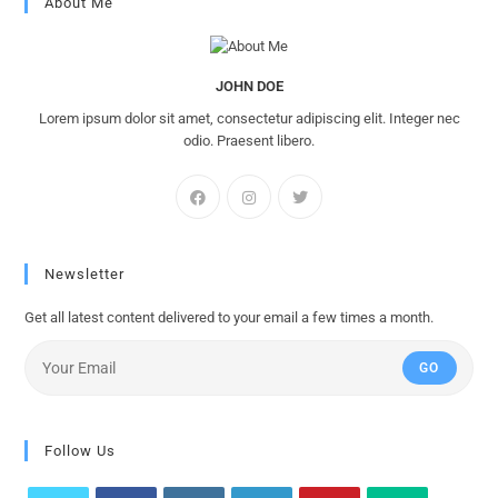
About Me
JOHN DOE
Lorem ipsum dolor sit amet, consectetur adipiscing elit. Integer nec
odio. Praesent libero.
Newsletter
Get all latest content delivered to your email a few times a month.
GO
Follow Us