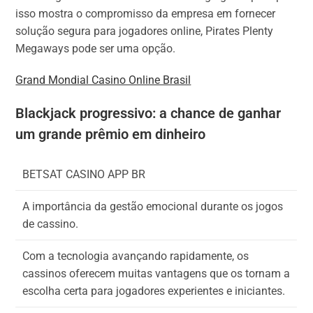
isso mostra o compromisso da empresa em fornecer
solução segura para jogadores online, Pirates Plenty
Megaways pode ser uma opção.
Grand Mondial Casino Online Brasil
Blackjack progressivo: a chance de ganhar
um grande prêmio em dinheiro
BETSAT CASINO APP BR
A importância da gestão emocional durante os jogos
de cassino.
Com a tecnologia avançando rapidamente, os
cassinos oferecem muitas vantagens que os tornam a
escolha certa para jogadores experientes e iniciantes.