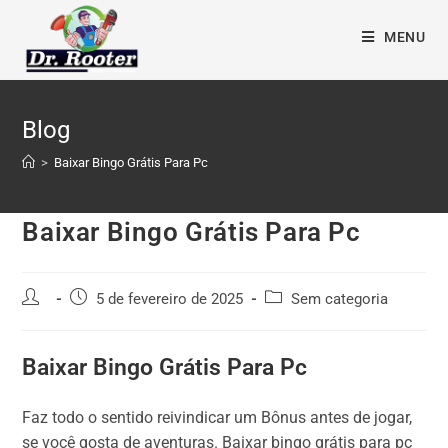
MENU
Blog
>
Baixar Bingo Grátis Para Pc
Baixar Bingo Grátis Para Pc
5 de fevereiro de 2025
Sem categoria
Baixar Bingo Grátis Para Pc
Faz todo o sentido reivindicar um Bônus antes de jogar,
se você gosta de aventuras. Baixar bingo grátis para pc